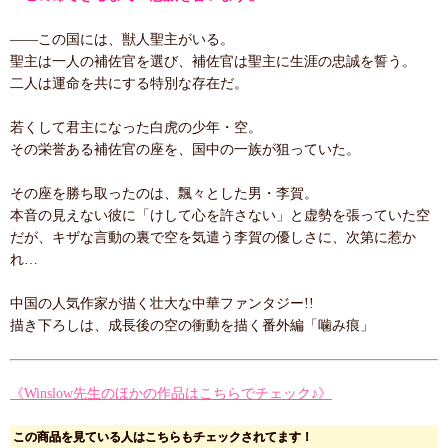
——この国には、獣人聖主がいる。
聖主は一人の補佐官を選び、補佐官は聖主に生涯の忠誠を誓う。
二人は運命を共にする特別な存在だ。
若くして君主になった白虎の少年・空。
その栄誉ある補佐官の座を、国中の一族が狙っていた。
その座を勝ち取ったのは、飄々とした男・李賀。
本音の見えない彼に「けして心を許さない」と虚勢を張っていた空
だが、キザな言動の裏で空を気遣う李賀の優しさに、次第に惹か
れ…
中国の人気作家が描く壮大な中華ファンタジー!!
描き下ろしは、成長後の空の衝動を描く番外編「噛み痕」
《Winslow先生のほかの作品はこちらでチェック♪》
この商品を見ている人はこちらもチェックされてます！