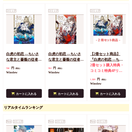
コミック
コミック
コミック
白虎の初恋 ―ちいさ
白虎の初恋 ―ちいさ
【2冊セット商品】
な君主と薔薇の従者
な君主と薔薇の従者
『白虎の初恋 ―ちい
―（上）（単品）
―（下）（単品）
さな君主と薔薇の従者
2冊セット購入特典・
円
円
764
764
（税込）
（税込）
―（上）＋（下）』
コミコミ特典4Pリー
Winslow
Winslow
フレット
円
1,529
（税込）
Winslow
カートに入れる
カートに入れる
カートに入れる
リアルタイムランキング
New
コミック
New
コミック
New
コミック