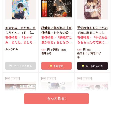
おやすみ、またね。ま
誘蛾灯に焦がれる【有
手切れ金をもらったの
しろくん。（4）【有
償特典・おとなの公式
で旅に出ることにした
償特典・おとなの公式
有償特典・『おやす
同人誌】
有償特典・『誘蛾灯に
（1）【有償特典・漫
有償特典・『手切れ金
同人誌】【8/7締切！
み、またね。ましろく
焦がれる』おとなの公
画＆SS小冊子】
をもらったので旅に出
予約キャンペーン(抽■
ん。（4）』おとなの
式同人誌
コミコミ特
ることにした（1）』
円（予価）
円
カトウロカ
1,540
1,331
（税込）
（税込）
選)】
公式同人誌
コミコミ
典漫画ペーパー
漫画＆SS12P小冊子
コ
塩味ちる
山口まつり/海老エビ
特典4Pリーフレット
ミコミ特典漫画＆SS
子
店舗共通特典ペーパー
リーフレット
店舗共
初版限定カメラロール
カートに入れる
通特典マンガカード
予約する
カートに入れる
風ステッカーランダム
1枚（全2種）
New
コミック
New
コミック
New
コミック
もっと見る!