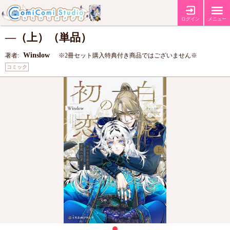
白虎の初恋 ―ちいさな君主と薔薇の従者
ログイン
メニュー
―（上）（単品）
Winslow
著者:
※2冊セット購入特典付き商品ではございません※
コミック