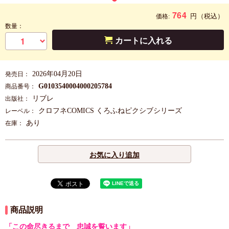
764
円
（税込）
価格:
数量：
カートに入れる
2026年04月20日
発売日：
G0103540004000205784
商品番号：
リブレ
出版社：
クロフネCOMICS くろふねピクシブシリーズ
レーベル：
あり
在庫：
お気に入り追加
商品説明
「この命尽きるまで 忠誠を誓います」