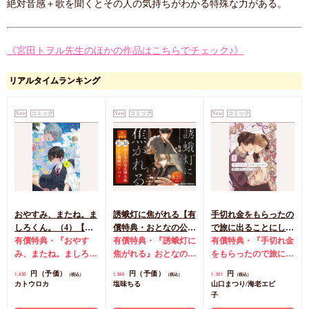
絶対音感＋歌を聞くとその人の気持ちがわかる特殊な力がある。
《宮田トヲル先生のほかの作品はこちらでチェック♪》
リアルタイムランキング
New
コミック
New
コミック
New
コミック
おやすみ、またね。ま
誘蛾灯に焦がれる【有
手切れ金をもらったの
しろくん。（4）【有
償特典・おとなの公式
で旅に出ることにした
償特典・おとなの公式
有償特典・『おやす
同人誌】
有償特典・『誘蛾灯に
（1）【有償特典・漫
有償特典・『手切れ金
同人誌】【8/7締切！
み、またね。ましろく
焦がれる』おとなの公
画＆SS小冊子】
をもらったので旅に出
予約キャンペーン(抽■
ん。（4）』おとなの
式同人誌
コミコミ特
ることにした（1）』
円（予価）
円（予価）
円
1,420
1,540
1,331
（税込）
（税込）
（税込）
選)】
公式同人誌
コミコミ
典漫画ペーパー
漫画＆SS12P小冊子
コ
カトウロカ
塩味ちる
山口まつり/海老エビ
特典4Pリーフレット
ミコミ特典漫画＆SS
子
店舗共通特典ペーパー
リーフレット