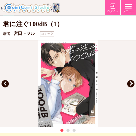
【コミコミ特典リーフレット】
【コミコミ特典クリアイラストカード】
特典
ログイン
メニュー
【ビーボーイコミックスフェア2026 第2弾】
フェア
君に注ぐ100dB（1）
宮田トヲル
著者:
コミック