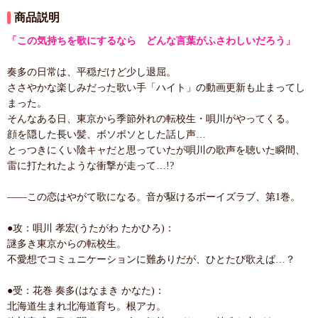
商品説明
「この気持ちを歌にするなら どんな言葉がふさわしいだろう」
奏多の日常は、平穏だけど少し退屈。
ささやかな楽しみだった歌い手「ハイト」の動画更新も止まってし
まった。
そんなある日、東京から季節外れの転校生・唄川がやってくる。
顔を隠した長い髪、ボソボソとした話し声…
とっつきにくい陰キャだと思っていたが唄川の歌声を聴いた瞬間、
雷に打たれたような衝撃が走って…!?
――この恋はやがて歌になる。音が駆けるボーイズラブ、第1巻。
●攻：唄川 孝宏(うたがわ たかひろ)：
謎多き東京からの転校生。
不愛想でコミュニケーションに難ありだが、ひとたび歌えば…？
●受：花巻 奏多(はなまき かなた)：
北海道生まれ北海道育ち。根アカ。