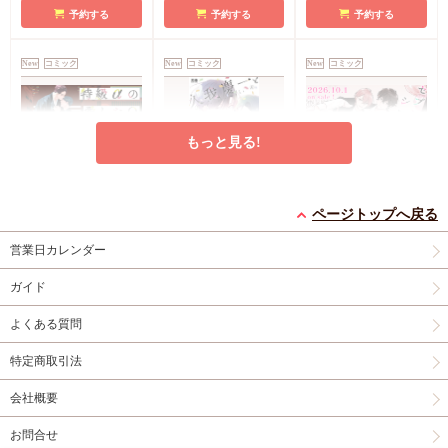
初版限定カメラロール
予約する
予約する
予約する
風ステッカーランダム
1枚（全2種）
New
コミック
New
コミック
New
コミック
もっと見る!
特級αの愛したΩ（2）
久我慶一と高嶺の夫
セブンティーンシロッ
ページトップへ戻る
コミコミ特典4Pリー
【有償特典・小冊子】
プス（2）【有償特
フレット
有償特典・『久我慶一
典・ダイカットアクリ
有償特典・『セブンテ
営業日カレンダー
と高嶺の夫』12P小冊
ルスタンド】
ィーンシロップス
円
877
（税込）
子
コミコミ特典4Pリ
（2）』ダイカットア
ガイド
神波アユミ
円
円（予価）
1,298
2,134
（税込）
（税込）
ーフレット
店舗共通
クリルスタンド
コミ
黒井つむじ
あらた六花
よくある質問
特典ペーパー
コミ特典イラストカー
ド
店舗共通特典ペー
カートに入れる
カートに入れる
予約する
特定商取引法
パー
New
コミック
New
コミック
New
コミック
会社概要
お問合せ