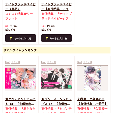
ナイトブラッドベイビ
ナイトブラッドベイビ
ー（単品）
ー【有償特典・アクリ
コミコミ特典4Pリー
ルコースター】
有償特典・『ナイトブ
フレット
ラッドベイビー』アク
リルコースター
コミ
円
円
825
1,485
（税込）
（税込）
コミ特典4Pリーフレ
ばんどう
ばんどう
ット
カートに入れる
カートに入れる
リアルタイムランキング
New
コミック
New
コミック
New
コミック
君となら恋をしてみて
セブンティーンシロッ
久我慶一と高嶺の夫
も（8）【有償特典・
プス（2）【有償特
【有償特典・小冊子】
学生証風カード2枚セ
有償特典・『君となら
典・ダイカットアクリ
有償特典・『セブンテ
有償特典・『久我慶一