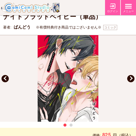
【コミコミ特典4Pリーフレット】
特典
ログイン
メニュー
ナイトブラッドベイビー（単品）
ばんどう
著者:
※有償特典付き商品ではございません※
コミック
825
円
（税込）
価格: