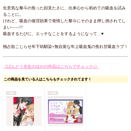
生意気な黎斗の焦った顔見たさに、出来心から初めての吸血を試み
ることに。
けれど、吸血の催淫効果で発情した黎斗にそのまま押し倒されてし
まい――!?
吸血するたびに、エッチなことをするようになって…♥
独占欲こじらせ年下幼馴染×無自覚な年上吸血鬼の焦れ甘吸血ラブ！
《ばんどう先生のほかの作品はこちらでチェック♪》
この商品を見ている人はこちらもチェックされてます！
コミック
コミック