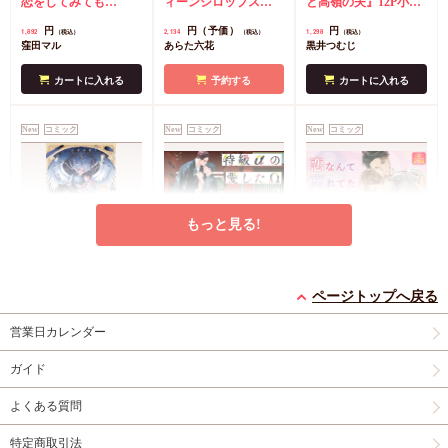
ット】
恋をしてみても
ルスタンド】
ィーンシロップス
と高嶺の夫』12P小冊
（8）』学生証風カー
（2）』ダイカットア
子
コミコミ特典4Pリ
円
円（予価）
円
1,892
2,134
1,298
（税込）
（税込）
（税込）
ド2枚セット
コミコミ
クリルスタンド
コミ
ーフレット
店舗共通
窪田マル
あらた六花
黒井つむじ
特典4Pリーフレット
コミ特典イラストカー
特典ペーパー
ド
店舗共通特典ペー
カートに入れる
予約する
カートに入れる
パー
New
コミック
New
コミック
New
コミック
もっと見る!
灯台守とかもめの子
特級αの愛したΩ（2）
恋なんて忘れてた【有
（3）【有償特典・小
コミコミ特典4Pリー
償特典・小冊子】
ページトップへ戻る
冊子】
有償特典・『灯台守と
フレット
有償特典・『恋なんて
営業日カレンダー
かもめの子（3）』
忘れてた』12P小冊子
円
877
（税込）
12P小冊子
コミコミ特典4Pリー
神波アユミ
円
円
1,408
1,237
（税込）
（税込）
ガイド
フレット
吾妻香夜
山路伴
よくある質問
カートに入れる
カートに入れる
カートに入れる
特定商取引法