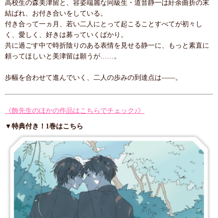
高校生の森美津留と、容姿端麗な同級生・道音静一は紆余曲折の末
結ばれ、お付き合いをしている。
付き合って一ヵ月、若い二人にとって起こることすべてが初々し
く、愛しく、好きは募っていくばかり。
共に過ごす中で時折陰りのある表情を見せる静一に、もっと素直に
頼ってほしいと美津留は願うが……。
歩幅を合わせて進んでいく、二人の歩みの到達点は――。
《飾先生のほかの作品はこちらでチェック♪》
▼特典付き！1巻はこちら