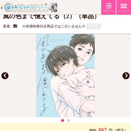
【コミコミ特典4Pリーフレット】
特典
ログイン
メニュー
風の色まで憶えてる（2）（単品）
飾
著者:
※有償特典付き商品ではございません※
コミック
847
円
（税込）
価格: