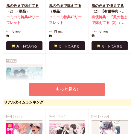
風の色まで憶えてる
風の色まで憶えてる
風の色まで憶えてる
（2）（単品）
（単品）
（2）【有償特典・ア
コミコミ特典4Pリー
コミコミ特典4Pリー
クリルコースター】
有償特典・『風の色ま
フレット
フレット
で憶えてる（2）』ア
クリルコースター
コ
円
円
円
847
847
1,507
（税込）
（税込）
（税込）
ミコミ特典4Pリーフ
飾
飾
飾
レット
カートに入れる
カートに入れる
カートに入れる
コミック
もっと見る!
リアルタイムランキング
風の色まで憶えてる
【有償特典・アクリル
コースター】
有償特典・『風の色ま
New
コミック
New
コミック
New
コミック
で憶えてる』アクリル
コースター
コミコミ
円
1,507
（税込）
特典4Pリーフレット