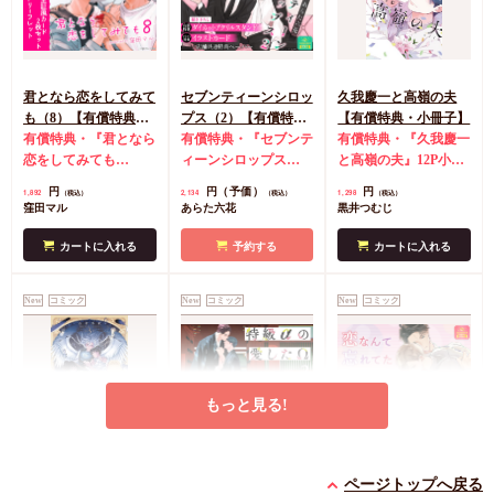
飾
カートに入れる
君となら恋をしてみて
セブンティーンシロッ
久我慶一と高嶺の夫
も（8）【有償特典・
プス（2）【有償特
【有償特典・小冊子】
学生証風カード2枚セ
有償特典・『君となら
典・ダイカットアクリ
有償特典・『セブンテ
有償特典・『久我慶一
ット】
恋をしてみても
ルスタンド】
ィーンシロップス
と高嶺の夫』12P小冊
（8）』学生証風カー
（2）』ダイカットア
子
コミコミ特典4Pリ
円
円（予価）
円
1,892
2,134
1,298
（税込）
（税込）
（税込）
ド2枚セット
コミコミ
クリルスタンド
コミ
ーフレット
店舗共通
窪田マル
あらた六花
黒井つむじ
特典4Pリーフレット
コミ特典イラストカー
特典ペーパー
ド
店舗共通特典ペー
カートに入れる
予約する
カートに入れる
パー
New
コミック
New
コミック
New
コミック
もっと見る!
灯台守とかもめの子
特級αの愛したΩ（2）
恋なんて忘れてた【有
（3）【有償特典・小
コミコミ特典4Pリー
償特典・小冊子】
ページトップへ戻る