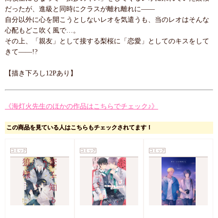
だったが、進級と同時にクラスが離れ離れに――
自分以外に心を開こうとしないレオを気遣うも、当のレオはそんな
心配もどこ吹く風で…。
その上、「親友」として接する梨桜に「恋愛」としてのキスをして
きて――!?
【描き下ろし12Pあり】
《海灯火先生のほかの作品はこちらでチェック♪》
この商品を見ている人はこちらもチェックされてます！
コミック
コミック
コミック