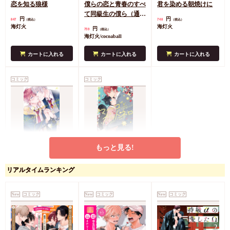
恋を知る狼様
僕らの恋と青春のすべ
君を染める朝焼けに
て同級生の僕ら（通常
円
円
847
748
（税込）
（税込）
版）
海灯火
海灯火
円
759
（税込）
海灯火/cocoaball
カートに入れる
カートに入れる
カートに入れる
コミック
コミック
もっと見る!
レモンソーダフレーバ
マーゴとガットネロ
ーキス
（単品）
リアルタイムランキング
コミコミ特典4Pリー
円
836
（税込）
フレット
海灯火
New
コミック
New
コミック
New
コミック
円
847
（税込）
海灯火
カートに入れる
カートに入れる