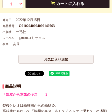
カートに入れる
2022年12月15日
発売日：
G0102940004000140763
商品番号：
一迅社
出版社：
gateauコミックス
レーベル：
あり
在庫：
お気に入り追加
商品説明
「親友から本気のキス――!?」
梨桜とレオは幼稚園からの幼馴染。
高校生にもなって「挨拶のキス」をしてくるレオに呆れていた梨桜