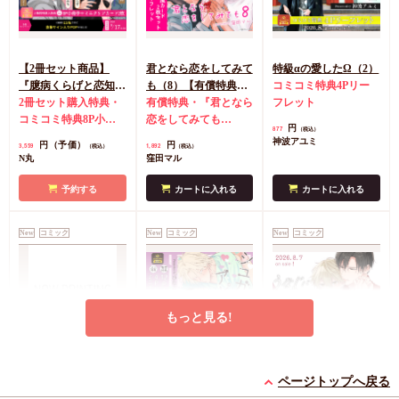
【2冊セット商品】
君となら恋をしてみて
特級αの愛したΩ（2）
『臆病くらげと恋知ら
も（8）【有償特典・
コミコミ特典4Pリー
ず【有償】+柴崎さん
2冊セット購入特典・
学生証風カード2枚セ
有償特典・『君となら
フレット
のケモノみち【有
コミコミ特典8P小冊
ット】
恋をしてみても
円
877
（税込）
償】』【8/17締切！予
子＆ミニクリアカード
（8）』学生証風カー
神波アユミ
円（予価）
円
3,559
1,892
（税込）
（税込）
約キャンペーン(抽■
2枚
有償特典・『臆病
ド2枚セット
コミコミ
N丸
窪田マル
選)】
くらげと恋知らず』お
特典4Pリーフレット
となの公式同人誌
有
予約する
カートに入れる
カートに入れる
償特典・『柴崎さんの
ケモノみち』スライド
New
コミック
New
コミック
New
コミック
アクリルカードキーホ
ルダー
封入特典・描
き下ろし撮り合いっこ
チェキランダム2枚(全
4種)
店舗共通特典ペ
もっと見る!
ーパー2枚
エンドロールは地獄ま
シュガーアピール【有
うなじに恋の痕【有償
で（3）【有償特典・
償特典・小冊子】
特典・小冊子】
ページトップへ戻る
小冊子＋箔押しA5ア
有償特典・『エンドロ
有償特典・『シュガー
有償特典・『うなじに