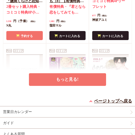
『臆病くらげと恋知ら
も（8）【有償特典・
コミコミ特典4Pリー
ず【有償】+柴崎さん
2冊セット購入特典・
学生証風カード2枚セ
有償特典・『君となら
フレット
のケモノみち【有
コミコミ特典8P小冊
ット】
恋をしてみても
円
877
（税込）
償】』【8/17締切！予
子＆ミニクリアカード
（8）』学生証風カー
神波アユミ
円（予価）
円
3,559
1,892
（税込）
（税込）
約キャンペーン(抽■
2枚
有償特典・『臆病
ド2枚セット
コミコミ
N丸
窪田マル
選)】
くらげと恋知らず』お
特典4Pリーフレット
となの公式同人誌
有
予約する
カートに入れる
カートに入れる
償特典・『柴崎さんの
ケモノみち』スライド
New
コミック
New
コミック
New
コミック
アクリルカードキーホ
ルダー
封入特典・描
き下ろし撮り合いっこ
チェキランダム2枚(全
4種)
店舗共通特典ペ
もっと見る!
ーパー2枚
エンドロールは地獄ま
シュガーアピール【有
うなじに恋の痕【有償
で（3）【有償特典・
償特典・小冊子】
特典・小冊子】
ページトップへ戻る
小冊子＋箔押しA5ア
有償特典・『エンドロ
有償特典・『シュガー
有償特典・『うなじに
営業日カレンダー
クリルボード】
ールは地獄まで
アピール』12P小冊子
恋の痕』12P小冊子
（3）』小冊子
有償特
コミコミ特典4Pリー
円（予価）
円（予価）
円
3,894
1,226
1,295
（税込）
（税込）
（税込）
ガイド
典・『エンドロールは
フレット
コミコミ特
三ツ星しずく
ひなこ
永乃あづみ
地獄まで（3）』箔押
典ミニイラストカード
よくある質問