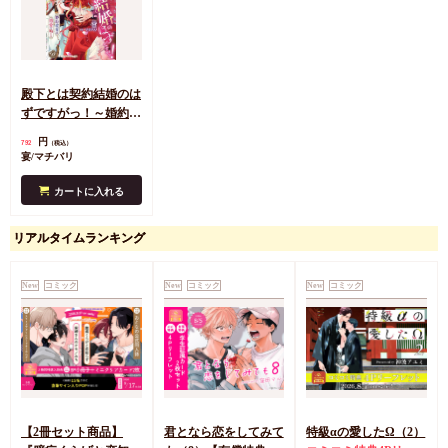
殿下とは契約結婚のは
ずですがっ！～婚約破
棄は熱愛の始まり～
円
792
（税込）
宴/マチバリ
カートに入れる
リアルタイムランキング
New
コミック
New
コミック
New
コミック
【2冊セット商品】
君となら恋をしてみて
特級αの愛したΩ（2）