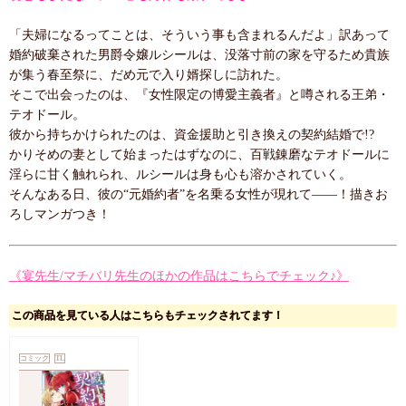
「夫婦になるってことは、そういう事も含まれるんだよ」訳あって
婚約破棄された男爵令嬢ルシールは、没落寸前の家を守るため貴族
が集う春至祭に、だめ元で入り婿探しに訪れた。
そこで出会ったのは、『女性限定の博愛主義者』と噂される王弟・
テオドール。
彼から持ちかけられたのは、資金援助と引き換えの契約結婚で!?
かりそめの妻として始まったはずなのに、百戦錬磨なテオドールに
淫らに甘く触れられ、ルシールは身も心も溶かされていく。
そんなある日、彼の“元婚約者”を名乗る女性が現れて――！描きお
ろしマンガつき！
《宴先生/マチバリ先生のほかの作品はこちらでチェック♪》
この商品を見ている人はこちらもチェックされてます！
コミック
TL