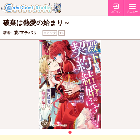
殿下とは契約結婚のはずですがっ！～婚約
ログイン
メニュー
破棄は熱愛の始まり～
宴/マチバリ
著者:
コミック
TL