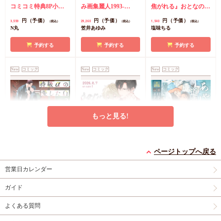
のケモノみち【有
コミコミ特典8P小冊
クスセット特製イラス
み画集麗人1993-
焦がれる』おとなの公
償】』【8/17締切！予
子＆ミニクリアカード
トカード付【有償特
2025 ボックスセット
式同人誌
コミコミ特
円（予価）
円（予価）
円（予価）
3,559
29,260
1,540
（税込）
（税込）
（税込）
約キャンペーン(抽■
2枚
有償特典・『臆病
典・アクリルコースタ
特製イラストカード
典漫画ペーパー
N丸
笠井あゆみ
塩味ちる
選)】
くらげと恋知らず』お
ー】
付』アクリルコースタ
となの公式同人誌
有
ー
コミコミ特典「麗
予約する
予約する
予約する
償特典・『柴崎さんの
人」表紙ラフ8P小冊
ケモノみち』スライド
子
New
コミック
New
コミック
New
コミック
アクリルカードキーホ
ルダー
封入特典・描
き下ろし撮り合いっこ
チェキランダム2枚(全
4種)
店舗共通特典ペ
もっと見る!
ーパー2枚
特級αの愛したΩ（2）
うなじに恋の痕【有償
あやし道連れ（3）
コミコミ特典4Pリー
特典・小冊子】
【有償特典・小冊子】
ページトップへ戻る
フレット
有償特典・『うなじに
有償特典・『あやし道
営業日カレンダー
恋の痕』12P小冊子
連れ（3）』12P小冊
円
877
（税込）
子
コミコミ特典4Pリ
神波アユミ
円
円（予価）
1,295
1,221
（税込）
（税込）
ガイド
ーフレット
永乃あづみ
はなぶさ数字
よくある質問
カートに入れる
カートに入れる
予約する