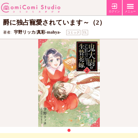
鬼大尉の生贄花嫁～買われたはずが、冷徹伯
ログイン
メニュー
爵に独占寵愛されています～（2）
宇野リッカ/真彩-mahya-
著者:
コミック
TL