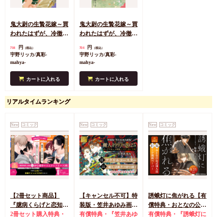
鬼大尉の生贄花嫁～買
鬼大尉の生贄花嫁～買
われたはずが、冷徹伯
われたはずが、冷徹伯
爵に独占寵愛されてい
爵に独占寵愛されてい
円
円
704
704
（税込）
（税込）
ます～（1）
ます～（2）
宇野リッカ/真彩-
宇野リッカ/真彩-
mahya-
mahya-
カートに入れる
カートに入れる
リアルタイムランキング
New
コミック
New
コミック
New
コミック
【2冊セット商品】
【キャンセル不可】特
誘蛾灯に焦がれる【有
『臆病くらげと恋知ら
装版・笠井あゆみ画集
償特典・おとなの公式
ず【有償】+柴崎さん
2冊セット購入特典・
麗人1993-2025 ボッ
有償特典・『笠井あゆ
同人誌】
有償特典・『誘蛾灯に