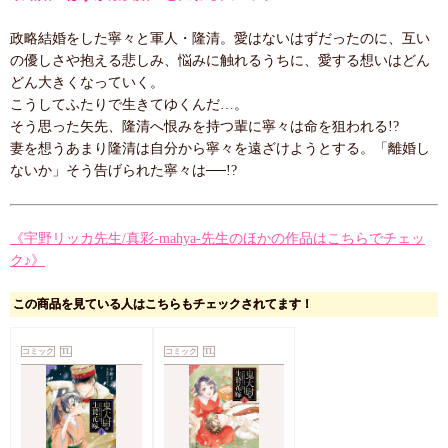
政略結婚をした寧々と軍人・隆清。愛はないはずだったのに、互い
の優しさや抱える悲しみ、悩みに触れるうちに、愛する想いはどん
どん大きくなっていく。
こうしてふたりで生きてゆくんだ…。
そう思った矢先、隆清へ恨みを持つ輩に寧々は命を狙われる!?
妻を想うあまり隆清は自分から寧々を遠ざけようとする。「離婚し
ないか」そう告げられた寧々は──!?
《宇野リッカ先生/真彩-mahya-先生のほかの作品はこちらでチェッ
ク♪》
この商品を見ている人はこちらもチェックされてます！
コミック
TL
コミック
TL