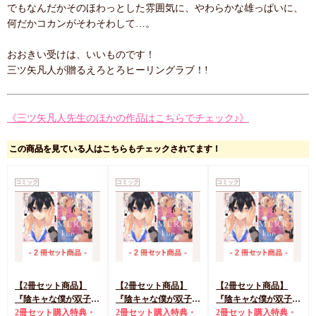
でもなんだかそのほわっとした雰囲気に、やわらかな雄っぱいに、
何だかコカンがそわそわして…。
おおきい受けは、いいものです！
三ツ矢凡人が贈るえろとろヒーリングラブ！!
《三ツ矢凡人先生のほかの作品はこちらでチェック♪》
この商品を見ている人はこちらもチェックされてます！
コミック
コミック
コミック
【2冊セット商品】
【2冊セット商品】
【2冊セット商品】
『陰キャな僕が双子に
『陰キャな僕が双子に
『陰キャな僕が双子に
愛される理由（5）
2冊セット購入特典・
愛される理由（5）
2冊セット購入特典・
愛される理由（5）
2冊セット購入特典・