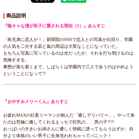
商品説明
『陰キャな僕が双子に愛される理由（5）』あらすじ
「柊兄弟に恋人が！」新聞部のSNSで恋人との写真が出回り、学園
の人気を二分する凪と嵐の周辺は大変なことになっていた。
もちろん写真に写っているのは光だったが、それを打ち明けるのは
危険すぎる。
事態が落ち着くまで、しばらくは学園内で三人で会うのはやめよう
ということになって!?
『おやすみメリーくん』あらすじ
お疲れMAXの社畜リーマンが頼んだ「癒しデリバリー」。やって来
たのは究極に癒してくれるえっちで巨乳の……男の子?!?!
おっぱいの大きいお姉さんに優しく快眠に誘ってもらうはずが、自
分より体格のいい男子に全身洗われちゃってパニック！