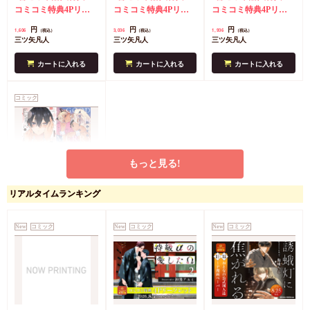
（単品）』+『おやす
コミコミ特典4Pリー
【有償特典・小冊
コミコミ特典4Pリー
【有償特典・小冊
コミコミ特典4Pリー
みメリーくん（単
フレット
コミコミ特
子】』+『おやすみメ
フレット
有償特典・
子】』+『おやすみメ
フレット
有償特典・
円
円
円
1,606
3,036
1,936
（税込）
（税込）
（税込）
品）』
典4Pリーフレット
リーくん【有償特典・
『陰キャな僕が双子に
リーくん（単品）』
『陰キャな僕が双子に
三ツ矢凡人
三ツ矢凡人
三ツ矢凡人
（おやすみメリーく
ゆらゆらアクリルスタ
愛される理由』小冊子
愛される理由』小冊子
ん）
店舗共通ミニカ
ンド】』
有償特典・『おやすみ
コミコミ特典4Pリー
カートに入れる
カートに入れる
カートに入れる
ラーペーパー（おやす
メリーくん』ゆらゆら
フレット（おやすみメ
みメリーくん）
アクリルスタンド
コ
リーくん）
店舗共通
コミック
ミコミ特典4Pリーフ
ミニカラーペーパー
レット（おやすみメリ
（おやすみメリーく
ーくん）
店舗共通ミ
ん）
ニカラーペーパー（お
やすみメリーくん）
もっと見る!
リアルタイムランキング
【2冊セット商品】
『陰キャな僕が双子に
愛される理由（5）
2冊セット購入特典・
New
コミック
New
コミック
New
コミック
（単品）』+『おやす
コミコミ特典4Pリー
みメリーくん【有償特
フレット
有償特典・
円
2,706
（税込）
典・ゆらゆらアクリル
『おやすみメリーく
三ツ矢凡人
スタンド】』
ん』ゆらゆらアクリル
スタンド
コミコミ特
カートに入れる
典4Pリーフレット