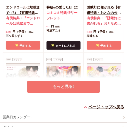
（おやすみメリーく
エンドロールは地獄ま
特級αの愛したΩ（2）
誘蛾灯に焦がれる【有
ん）
店舗共通ミニカ
で（3）【有償特典・
コミコミ特典4Pリー
償特典・おとなの公式
ラーペーパー（おやす
小冊子＋箔押しA5ア
有償特典・『エンドロ
フレット
同人誌】
有償特典・『誘蛾灯に
みメリーくん）
クリルボード】
ールは地獄まで
焦がれる』おとなの公
円
877
（税込）
（3）』小冊子
有償特
式同人誌
コミコミ特
神波アユミ
円（予価）
円（予価）
3,894
1,540
（税込）
（税込）
典・『エンドロールは
典漫画ペーパー
三ツ星しずく
塩味ちる
地獄まで（3）』箔押
しA5アクリルボード
予約する
カートに入れる
予約する
コミコミ特典8P小冊
子
コミコミ特典雑誌
New
コミック
New
コミック
New
コミック
風A5イラストカード
もっと見る!
うなじに恋の痕【有償
【2冊セット商品】
冷蔵庫にネギがあった
特典・小冊子】
『臆病くらげと恋知ら
カモカモ【有償特典・
ページトップへ戻る
有償特典・『うなじに
ず【有償】+柴崎さん
2冊セット購入特典・
小冊子】【予約キャン
有償特典・『冷蔵庫に
営業日カレンダー
恋の痕』12P小冊子
のケモノみち【有
コミコミ特典8P小冊
ペーン対象外・7/24か
ネギがあったカモカ
償】』【8/17締切！予
子＆ミニクリアカード
ら受付開始】
モ』12P小冊子
店舗共
円
円（予価）
円
1,295
3,559
1,259
（税込）
（税込）
（税込）