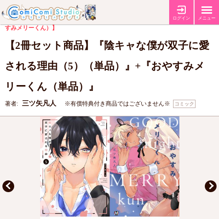
【2冊セット購入特典・コミコミ特典4Pリーフレット】
【コミコミ特典4P
特典
リーフレット（おやすみメリーくん）】
【店舗共通ミニカラーペーパー（おや
ログイン
メニュー
すみメリーくん）】
【2冊セット商品】『陰キャな僕が双子に愛
される理由（5）（単品）』+『おやすみメ
リーくん（単品）』
三ツ矢凡人
著者:
※有償特典付き商品ではございません※
コミック