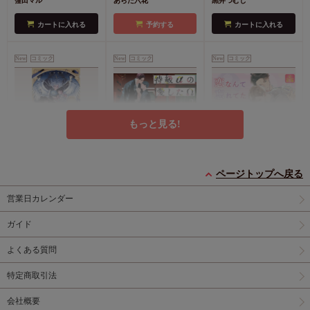
窪田マル
あらた六花
黒井つむじ
特典4Pリーフレット
コミ特典イラストカー
特典ペーパー
ド
店舗共通特典ペー
カートに入れる
予約する
カートに入れる
パー
New
コミック
New
コミック
New
コミック
もっと見る!
灯台守とかもめの子
特級αの愛したΩ（2）
恋なんて忘れてた【有
（3）【有償特典・小
コミコミ特典4Pリー
償特典・小冊子】
ページトップへ戻る
冊子】
有償特典・『灯台守と
フレット
有償特典・『恋なんて
営業日カレンダー
かもめの子（3）』
忘れてた』12P小冊子
円
877
（税込）
12P小冊子
コミコミ特典4Pリー
神波アユミ
円
円
1,408
1,237
（税込）
（税込）
ガイド
フレット
吾妻香夜
山路伴
よくある質問
カートに入れる
カートに入れる
カートに入れる
特定商取引法
New
コミック
New
コミック
New
コミック
会社概要