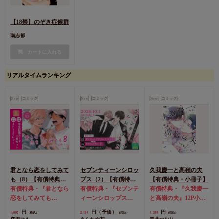
【18禁】のぞき症候群
南志都
カートに入れる
リアルタイムランキング
New
コミック
New
コミック
New
コミック
君となら恋をしてみて
セブンティーンシロッ
久我慶一と高嶺の夫
も（8）【有償特典・
プス（2）【有償特
【有償特典・小冊子】
学生証風カード2枚セ
有償特典・『君となら
典・ダイカットアクリ
有償特典・『セブンテ
有償特典・『久我慶一
ット】
恋をしてみても
ルスタンド】
ィーンシロップス
と高嶺の夫』12P小冊
（8）』学生証風カー
（2）』ダイカットア
子
コミコミ特典4Pリ
円
円（予価）
円
1,892
2,134
1,298
（税込）
（税込）
（税込）
ド2枚セット
コミコミ
クリルスタンド
コミ
ーフレット
店舗共通