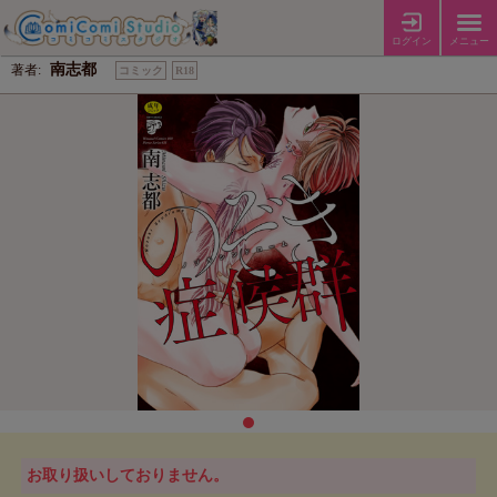
【18禁】のぞき症候群
ログイン
メニュー
南志都
著者:
コミック
R18
お取り扱いしておりません。