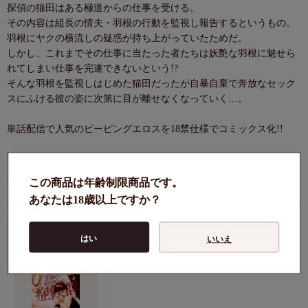
探偵の猫田はある極道からの仕事を受ける。
その内容は組長の情夫・羽根の行動を監視し報告するというもの。
羽根にヤクの横流しの疑惑が持ち上がっていたためだ。
しかし、これまでその仕事に当たった者たちは妖艶な羽根に魅せら
れてしまい仕事を完遂できないという!?
そんな羽根を監視しはじめた猫田だったが自暴自棄で奔放なセック
スにふける彼の姿に次第に目が離せなくなっていく…。
単話配信で人気のピーピングエロスを18禁仕様でコミックス化!!
《南志都先生のほかの作品はこちらでチェック♪》
この商品は年齢制限商品です。
あなたは18歳以上ですか？
この商品を見ている人はこちらもチェックされてます！
はい
いいえ
コミック
R18