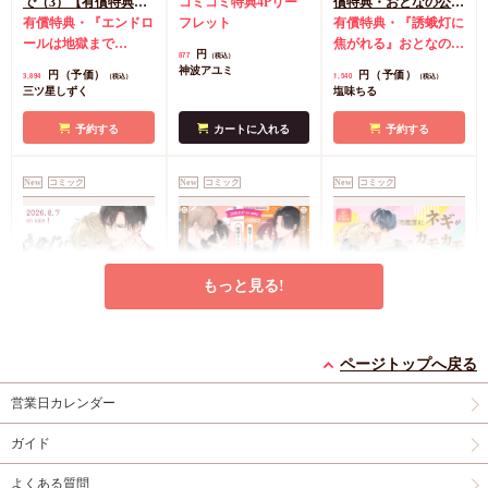
で（3）【有償特典・
コミコミ特典4Pリー
償特典・おとなの公式
小冊子＋箔押しA5ア
有償特典・『エンドロ
フレット
同人誌】
有償特典・『誘蛾灯に
クリルボード】
ールは地獄まで
焦がれる』おとなの公
円
877
（税込）
（3）』小冊子
有償特
式同人誌
コミコミ特
神波アユミ
円（予価）
円（予価）
3,894
1,540
（税込）
（税込）
典・『エンドロールは
典漫画ペーパー
三ツ星しずく
塩味ちる
地獄まで（3）』箔押
しA5アクリルボード
予約する
カートに入れる
予約する
コミコミ特典8P小冊
子
コミコミ特典雑誌
New
コミック
New
コミック
New
コミック
風A5イラストカード
もっと見る!
うなじに恋の痕【有償
【2冊セット商品】
冷蔵庫にネギがあった
特典・小冊子】
『臆病くらげと恋知ら
カモカモ【有償特典・
ページトップへ戻る
有償特典・『うなじに
ず【有償】+柴崎さん
2冊セット購入特典・
小冊子】【予約キャン
有償特典・『冷蔵庫に
営業日カレンダー
恋の痕』12P小冊子
のケモノみち【有
コミコミ特典8P小冊
ペーン対象外・7/24か
ネギがあったカモカ
償】』【8/17締切！予
子＆ミニクリアカード
ら受付開始】
モ』12P小冊子
店舗共
円
円（予価）
円
1,295
3,559
1,259
（税込）
（税込）
（税込）
ガイド
約キャンペーン(抽■
2枚
有償特典・『臆病
通特典カラーペーパー
永乃あづみ
N丸
三島ピタリ
選)】
くらげと恋知らず』お
よくある質問
となの公式同人誌
有