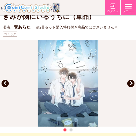
【コミコミ特典ペーパー】
特典
ログイン
メニュー
きみが隣にいるうちに（単品）
壱あらた
著者:
※2冊セット購入特典付き商品ではございません※
コミック