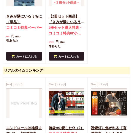
きみが隣にいるうちに
【2冊セット商品】
（単品）
『きみが隣にいるうち
コミコミ特典ペーパー
に』+『スキだと言い
2冊セット購入特典・
たいだけなのに
コミコミ特典8P小冊
円
869
（税込）
Second』
子
コミコミ特典ペー
壱あらた
円
1,749
（税込）
パー
コミコミ特典8P
壱あらた
小冊子
店舗共通特典
ペーパー(スキだと言
カートに入れる
カートに入れる
いたいだけなのに
Second)
リアルタイムランキング
New
コミック
New
コミック
New
コミック
エンドロールは地獄ま
特級αの愛したΩ（2）
誘蛾灯に焦がれる【有