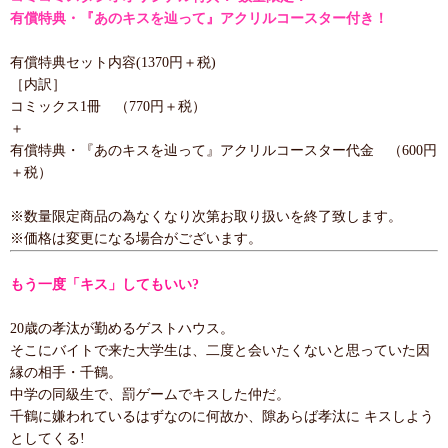
有償特典・『あのキスを辿って』アクリルコースター付き！
有償特典セット内容(1370円＋税)
［内訳］
コミックス1冊 （770円＋税）
＋
有償特典・『あのキスを辿って』アクリルコースター代金 （600円
＋税）
※数量限定商品の為なくなり次第お取り扱いを終了致します。
※価格は変更になる場合がございます。
もう一度「キス」してもいい?
20歳の孝汰が勤めるゲストハウス。
そこにバイトで来た大学生は、二度と会いたくないと思っていた因
縁の相手・千鶴。
中学の同級生で、罰ゲームでキスした仲だ。
千鶴に嫌われているはずなのに何故か、隙あらば孝汰に キスしよう
としてくる!