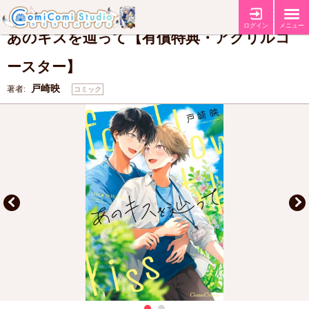
【有償特典・『あのキスを辿って』アクリルコースター】
特典
ログイン
メニュー
あのキスを辿って【有償特典・アクリルコ
ースター】
戸崎映
著者:
コミック