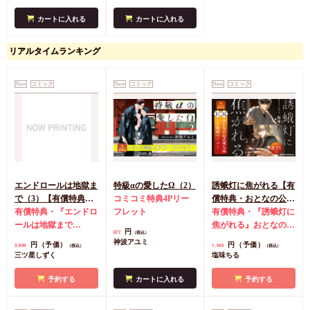
カートに入れる
カートに入れる
リアルタイムランキング
New
コミック
New
コミック
New
コミック
エンドロールは地獄ま
特級αの愛したΩ（2）
誘蛾灯に焦がれる【有
で（3）【有償特典・
コミコミ特典4Pリー
償特典・おとなの公式
小冊子＋箔押しA5ア
有償特典・『エンドロ
フレット
同人誌】
有償特典・『誘蛾灯に
クリルボード】
ールは地獄まで
焦がれる』おとなの公
円
877
（税込）
（3）』小冊子
有償特
式同人誌
コミコミ特
神波アユミ
円（予価）
円（予価）
3,894
1,540
（税込）
（税込）
典・『エンドロールは
典漫画ペーパー
三ツ星しずく
塩味ちる
地獄まで（3）』箔押
しA5アクリルボード
予約する
カートに入れる
予約する
コミコミ特典8P小冊
子
コミコミ特典雑誌