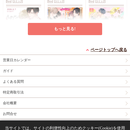
New
コミック
New
コミック
New
コミック
風A5イラストカード
もっと見る!
うなじに恋の痕【有償
【2冊セット商品】
冷蔵庫にネギがあった
特典・小冊子】
『臆病くらげと恋知ら
カモカモ【有償特典・
ページトップへ戻る
有償特典・『うなじに
ず【有償】+柴崎さん
2冊セット購入特典・
小冊子】【予約キャン
有償特典・『冷蔵庫に
営業日カレンダー
恋の痕』12P小冊子
のケモノみち【有
コミコミ特典8P小冊
ペーン対象外・7/24か
ネギがあったカモカ
償】』【8/17締切！予
子＆ミニクリアカード
ら受付開始】
モ』12P小冊子
店舗共
円
円（予価）
円
1,295
3,559
1,259
（税込）
（税込）
（税込）
ガイド
約キャンペーン(抽■
2枚
有償特典・『臆病
通特典カラーペーパー
永乃あづみ
N丸
三島ピタリ
選)】
くらげと恋知らず』お
よくある質問
となの公式同人誌
有
カートに入れる
予約する
カートに入れる
償特典・『柴崎さんの
特定商取引法
ケモノみち』スライド
New
コミック
New
コミック
New
コミック
アクリルカードキーホ
会社概要
ルダー
封入特典・描
き下ろし撮り合いっこ
お問合せ
チェキランダム2枚(全
4種)
店舗共通特典ペ
同人誌の委託について
ーパー2枚
当サイトでは、サイトの利便性向上のためクッキー(Cookie)を使用