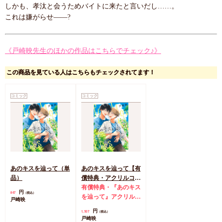
しかも、孝汰と会うためバイトに来たと言いだし……。
これは嫌がらせ――?
《戸崎映先生のほかの作品はこちらでチェック♪》
この商品を見ている人はこちらもチェックされてます！
コミック
コミック
あのキスを辿って（単
あのキスを辿って【有
品）
償特典・アクリルコー
スター】
有償特典・『あのキス
円
847
（税込）
を辿って』アクリルコ
戸崎映
ースター
円
1,507
（税込）
戸崎映