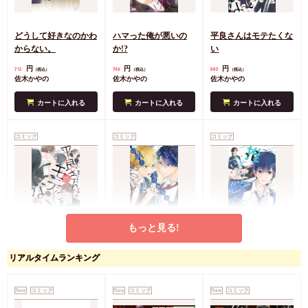
どうして好きなのかわ
ハマった俺が悪いの
平良さんはモテたくな
からない。
か!?
い
円
円
円
712
748
880
（税込）
（税込）
（税込）
佐木かやの
佐木かやの
佐木かやの
カートに入れる
カートに入れる
カートに入れる
コミック
コミック
コミック
もっと見る!
平良さんはやっぱりモ
幼馴染ブルーミング
推し活サバイバル
テたくない
（2）
円
リアルタイムランキング
825
（税込）
佐木かやの
円
佐木かやの
902
（税込）
佐木かやの
New
コミック
New
コミック
New
コミック
カートに入れる
カートに入れる
カートに入れる