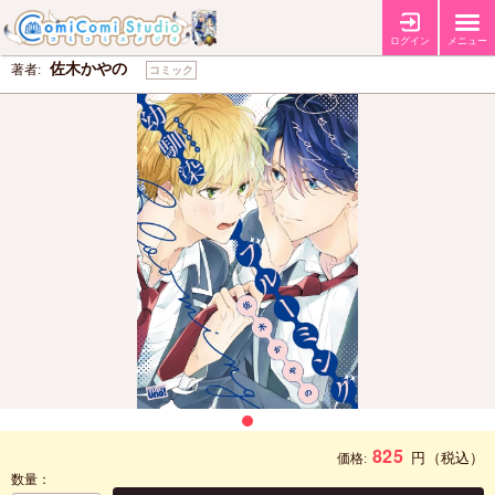
幼馴染ブルーミング
ログイン
メニュー
佐木かやの
著者:
コミック
825
円
（税込）
価格:
数量：