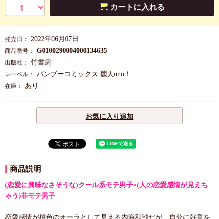
カートに入れる
2022年06月07日
発売日：
G0100290004000134635
商品番号：
竹書房
出版社：
バンブーコミックス 麗人uno！
レーベル：
あり
在庫：
お気に入り追加
商品説明
(恋愛に興味なさそうな)クール系モテ男子×(人の恋愛感情が見えち
ゃう)非モテ男子
恋愛感情が桃色のオーラとして見える内海和沙だが、自分に好意を