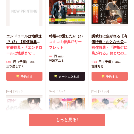
エンドロールは地獄ま
特級αの愛したΩ（2）
誘蛾灯に焦がれる【有
で（3）【有償特典・
コミコミ特典4Pリー
償特典・おとなの公式
小冊子＋箔押しA5ア
有償特典・『エンドロ
フレット
同人誌】
有償特典・『誘蛾灯に
クリルボード】
ールは地獄まで
焦がれる』おとなの公
円
877
（税込）
（3）』小冊子
有償特
式同人誌
コミコミ特
神波アユミ
円（予価）
円（予価）
3,894
1,540
（税込）
（税込）
典・『エンドロールは
典漫画ペーパー
三ツ星しずく
塩味ちる
地獄まで（3）』箔押
しA5アクリルボード
予約する
カートに入れる
予約する
コミコミ特典8P小冊
子
コミコミ特典雑誌
New
コミック
New
コミック
New
コミック
風A5イラストカード
もっと見る!