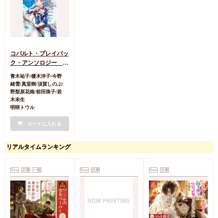
コバルト・プレイバッ
ク・アンソロジー
part1
青木祐子/榎木洋子/今野
緒雪/真堂樹/須賀しのぶ/
野梨原花南/前田珠子/若
木未生
明咲トウル
カートに入れる
リアルタイムランキング
New
文庫
一般
New
文庫
New
文庫