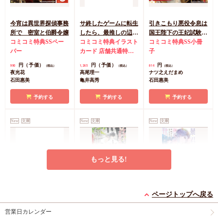
今宵は異世界探偵事務
サ終したゲームに転生
引きこもり悪役令息は
所で 密室と伯爵令嬢
したら、最推しの辺境
国王陛下の王妃試験か
コミコミ特典SSペー
伯にぐいぐい迫られて
コミコミ特典イラスト
ら逃れたい
コミコミ特典SS小冊
パー
います
カード
店舗共通特典
子
ペーパー
円（予価）
円（予価）
円
990
1,265
814
（税込）
（税込）
（税込）
夜光花
高尾理一
ナツ之えだまめ
石田惠美
亀井高秀
石田惠美
予約する
予約する
予約する
New
文庫
New
文庫
New
文庫
もっと見る!
（仮）恋愛犯
アルファ士官学校の極
暴君アルファはお人好
ページトップへ戻る
東の華 ～恋煩う月下
しオメガを甘やかした
円（予価）
880
（税込）
美人～（単品）
コミコミ特典SS小冊
い
コミコミ特典イラスト
営業日カレンダー
凪良ゆう