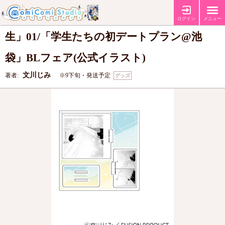
アクリルスタンドプレート「文川じみ先
ログイン
メニュー
生」01/「学生たちの初デートプラン@池
袋」BLフェア(公式イラスト)
文川じみ
著者:
※9下旬・発送予定
グッズ