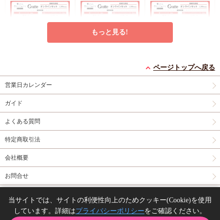
もっと見る!
クッキー絵柄【6】窪
クッキー絵柄【5】窪
クッキー絵柄【4】窪
ページトップへ戻る
田マル先生「君となら
田マル先生「君となら
田マル先生「君となら
恋をしてみても」完結
恋をしてみても」完結
恋をしてみても」完結
営業日カレンダー
円
円
円
1,200
1,200
1,200
（税込）
（税込）
（税込）
記念Gratte オンライン
記念Gratte オンライン
記念Gratte オンライン
窪田マル
窪田マル
窪田マル
セット（有償特典アク
セット（有償特典アク
セット（有償特典アク
ガイド
リルコースター付（全
リルコースター付（全
リルコースター付（全
予約する
予約する
予約する
6種ランダム））
6種ランダム））
6種ランダム））
よくある質問
グッズ
グッズ
New
グッズ
特定商取引法
会社概要
お問合せ
同人誌の委託について
当サイトでは、サイトの利便性向上のためクッキー(Cookie)を使用
アクリルアートボード
【コミコミ23周年記念
アクリルスタンド「と
しています。詳細は
プライバシーポリシー
をご確認ください。
Copyright(C) comicomi studio. All right reserved.
(A5サイズ)「イケない
グッズ】トレーディン
とふみ先生」01/「伝