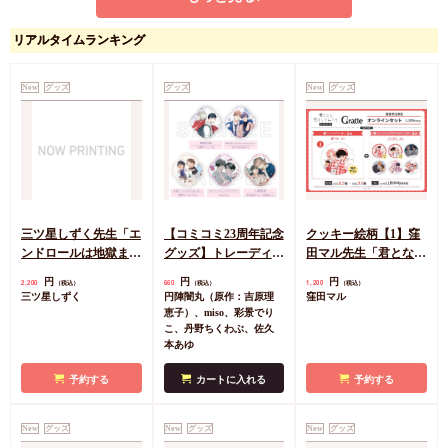
ページをめくるその前
不機嫌な君と気まぐれ
に
なキス
リアルタイムランキング
キャラBIRTHDAY
円
712
（税込）
FAIR2026
文川じみ
New
グッズ
グッズ
New
グッズ
円
748
（税込）
文川じみ
特典を選ぶ
カートに入れる
三ツ星しずく先生「エ
【コミコミ23周年記念
クッキー絵柄【1】窪
ンドロールは地獄まで
グッズ】トレーディン
田マル先生「君となら
（3）」発売記念グッ
グアクリルコースター
恋をしてみても」完結
円
円
円
2,200
660
1,200
（税込）
（税込）
（税込）
ズ 小犬丸嵐サイン入
＜B＞（全5種）
記念Gratte オンライン
三ツ星しずく
円陣闇丸（原作：吉原理
窪田マル
りA5アクリルボード
セット 描き下ろし
恵子）、miso、彩景でり
（有償特典アクリルコ
こ、丹野ちくわぶ、佐久
本あゆ
ースター付（全6種ラ
ンダム））
予約する
カートに入れる
予約する
New
グッズ
New
グッズ
New
グッズ