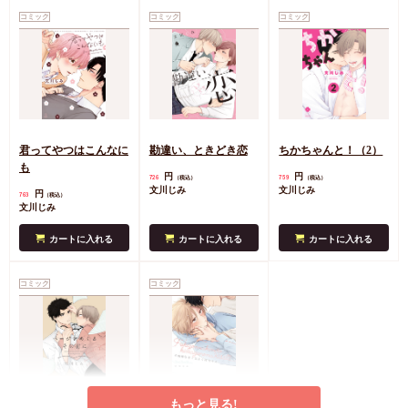
コミック
コミック
コミック
君ってやつはこんなに
勘違い、ときどき恋
ちかちゃんと！（2）
も
円
円
726
759
（税込）
（税込）
文川じみ
文川じみ
円
763
（税込）
文川じみ
カートに入れる
カートに入れる
カートに入れる
コミック
コミック
もっと見る!