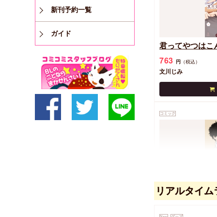
新刊予約一覧
ガイド
君ってやつはこ
763
円
（税込）
文川じみ
コミック
リアルタイム
ページをめくる
キャラBIRTHDAY
New
グッズ