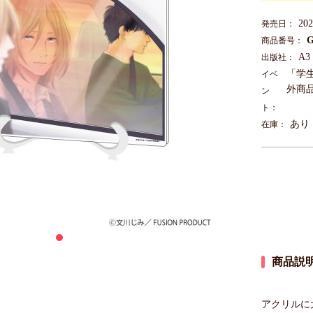
20
発売日：
G
商品番号：
A3
出版社：
「学
イベ
外商品
ン
ト：
あり
在庫：
商品説
アクリルに