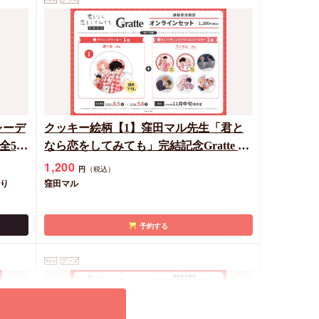
レーデ
クッキー絵柄【1】窪田マル先生「君と
全5
なら恋をしてみても」完結記念Gratte オ
ンラインセット 描き下ろし（有償特典
1,200
円
（税込）
アクリルコースター付（全6種ランダ
でり
窪田マル
ム））
予約する
New
グッズ