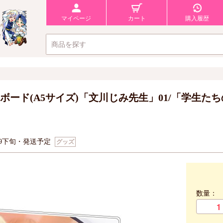
マイページ
カート
購入履歴
ボード(A5サイズ)「文川じみ先生」01/「学生た
9下旬・発送予定
グッズ
数量：