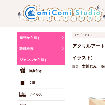
トップ
グッズ
新刊から探す
アクリルアート
詳細検索
イラスト)
ジャンルから探す
文川じみ
著者:
※
特典付き
文庫
ノベルス