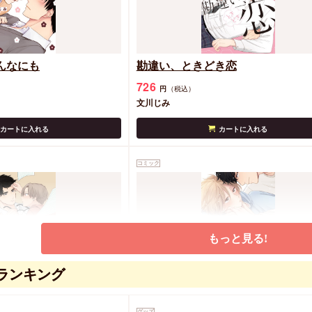
んなにも
勘違い、ときどき恋
726
円
（税込）
文川じみ
カートに入れる
カートに入れる
コミック
もっと見る!
ランキング
その前に
不機嫌な君と気まぐれなキス
 FAIR2026
712
円
（税込）
グッズ