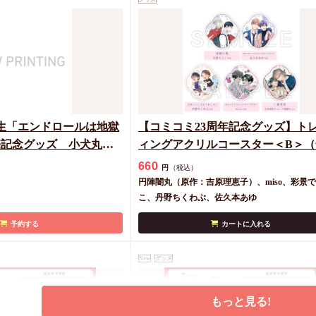
文川じみ
特典を選ぶ
カートに入れる
生「エンドロールは地獄
【コミコミ23周年記念グッズ】ト
売記念グッズ 小犬丸嵐
ィングアクリルコースター＜B＞（
アクリルボード
種）
660
円
（税込）
円陣闇丸（原作：吉原理恵子）、miso、彩景
こ、丹野ちくわぶ、佐久本あゆ
予約する
カートに入れる
New
グッズ
もっと見る!