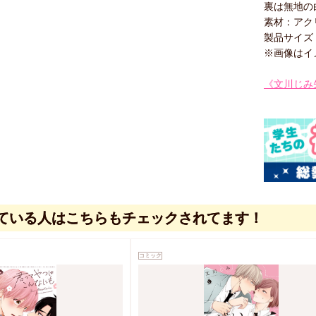
裏は無地の
素材：アク
製品サイズ（
※画像はイ
《文川じみ
ている人はこちらもチェックされてます！
コミック