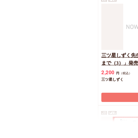
748
円
（税込）
文川じみ
三ツ星しずく先
まで（3）」発
サイン入りA5
2,200
円
（税込）
三ツ星しずく
New
グッズ