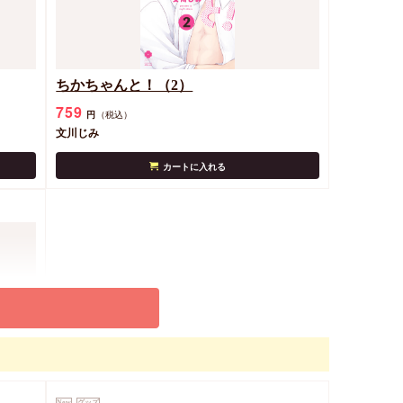
ちかちゃんと！（2）
759
円
（税込）
文川じみ
カートに入れる
New
グッズ