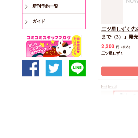
新刊予約一覧
ガイド
三ツ星しずく先
まで（3）」発
サイン入りA5
2,200
円
（税込）
三ツ星しずく
New
グッズ