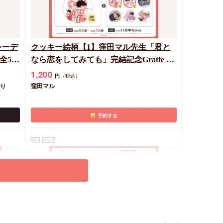
レーデ
クッキー絵柄【1】窪田マル先生「君と
全5
なら恋をしてみても」完結記念Gratte オ
ンラインセット 描き下ろし（有償特典
1,200
円
（税込）
アクリルコースター付（全6種ランダ
でり
窪田マル
ム））
予約する
New
グッズ