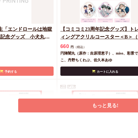
生「エンドロールは地獄
【コミコミ23周年記念グッズ】ト
売記念グッズ 小犬丸嵐
ィングアクリルコースター＜B＞（
アクリルボード
種）
660
円
（税込）
円陣闇丸（原作：吉原理恵子）、miso、彩景
こ、丹野ちくわぶ、佐久本あゆ
予約する
カートに入れる
New
グッズ
もっと見る!