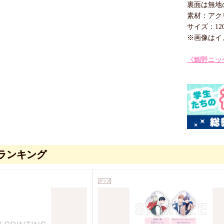
裏面は無地
素材：アク
サイズ：120
※画像はイ
《鯛野ニッ
ランキング
グッズ