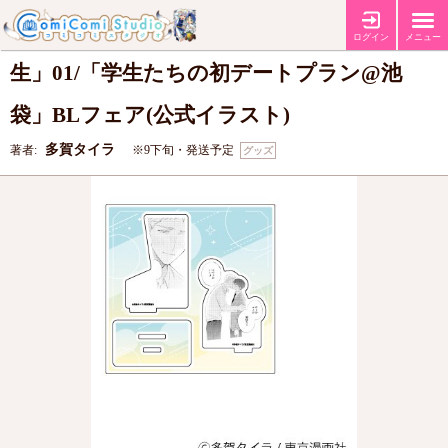
アクリルスタンドプレート「多賀タイラ先
ログイン
メニュー
生」01/「学生たちの初デートプラン@池
袋」BLフェア(公式イラスト)
多賀タイラ
著者:
※9下旬・発送予定
グッズ