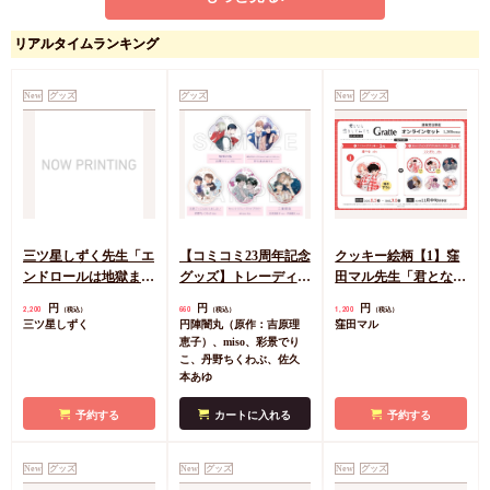
品）
生徒指導の増田先生と
仲が悪い（2）
円
円
リアルタイムランキング
750
770
（税込）
（税込）
多賀タイラ
多賀タイラ
New
グッズ
カートに入れる
グッズ
カートに入れる
New
グッズ
三ツ星しずく先生「エ
【コミコミ23周年記念
クッキー絵柄【1】窪
ンドロールは地獄まで
グッズ】トレーディン
田マル先生「君となら
（3）」発売記念グッ
グアクリルコースター
恋をしてみても」完結
円
円
円
2,200
660
1,200
（税込）
（税込）
（税込）
ズ 小犬丸嵐サイン入
＜B＞（全5種）
記念Gratte オンライン
三ツ星しずく
円陣闇丸（原作：吉原理
窪田マル
りA5アクリルボード
セット 描き下ろし
恵子）、miso、彩景でり
（有償特典アクリルコ
こ、丹野ちくわぶ、佐久
本あゆ
ースター付（全6種ラ
ンダム））
予約する
カートに入れる
予約する
New
グッズ
New
グッズ
New
グッズ