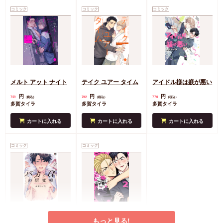
コミック
コミック
コミック
メルト アット ナイト
テイク ユアー タイム
アイドル様は躾が悪い
円
円
円
759
792
770
（税込）
（税込）
（税込）
多賀タイラ
多賀タイラ
多賀タイラ
カートに入れる
カートに入れる
カートに入れる
コミック
コミック
バカとαの研究室（単
ヤンキーの津田くんは
もっと見る!