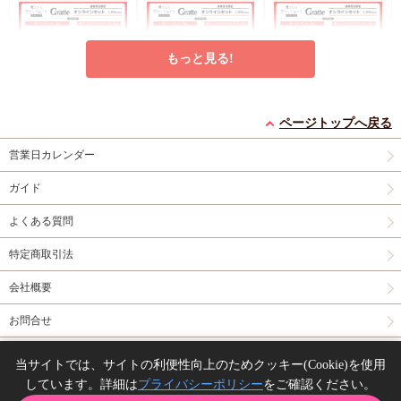
もっと見る!
クッキー絵柄【6】窪
クッキー絵柄【5】窪
クッキー絵柄【4】窪
ページトップへ戻る
田マル先生「君となら
田マル先生「君となら
田マル先生「君となら
恋をしてみても」完結
恋をしてみても」完結
恋をしてみても」完結
営業日カレンダー
円
円
円
1,200
1,200
1,200
（税込）
（税込）
（税込）
記念Gratte オンライン
記念Gratte オンライン
記念Gratte オンライン
窪田マル
窪田マル
窪田マル
セット（有償特典アク
セット（有償特典アク
セット（有償特典アク
ガイド
リルコースター付（全
リルコースター付（全
リルコースター付（全
予約する
予約する
予約する
6種ランダム））
6種ランダム））
6種ランダム））
よくある質問
グッズ
グッズ
New
グッズ
特定商取引法
会社概要
お問合せ
同人誌の委託について
当サイトでは、サイトの利便性向上のためクッキー(Cookie)を使用
アクリルアートボード
【コミコミ23周年記念
アクリルスタンド「と
しています。詳細は
プライバシーポリシー
をご確認ください。
Copyright(C) comicomi studio. All right reserved.
(A5サイズ)「イケない
グッズ】トレーディン
とふみ先生」01/「伝