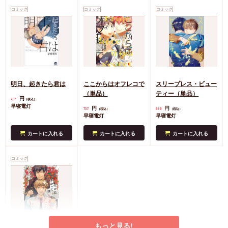
コミック
コミック
コミック
明日、起きたら君は
ここからはオフレコで
スリープレス・ビュー
（単品）
ティー（単品）
円
737
（税込）
早寝電灯
円
円
737
819
（税込）
（税込）
早寝電灯
早寝電灯
カートに入れる
カートに入れる
カートに入れる
コミック
もっと見る!