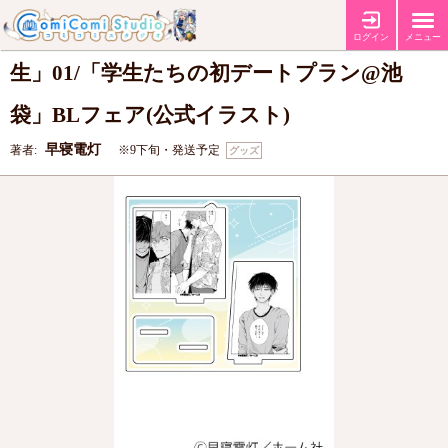
アクリルスタンドプレート「早寝電灯先
ログイン
メニュー
生」01/「学生たちの初デートプラン@池
袋」BLフェア(公式イラスト)
早寝電灯
著者:
※9下旬・発送予定
グッズ