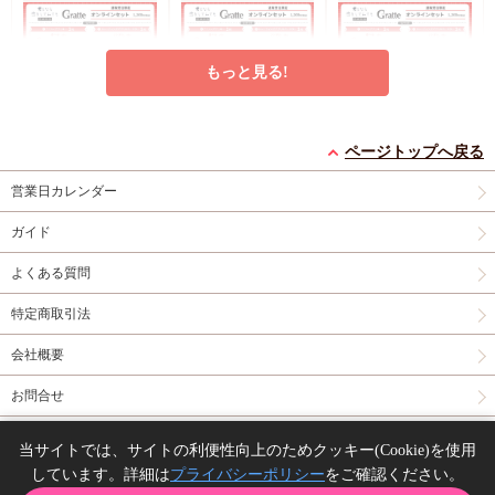
もっと見る!
クッキー絵柄【6】窪
クッキー絵柄【5】窪
クッキー絵柄【4】窪
ページトップへ戻る
田マル先生「君となら
田マル先生「君となら
田マル先生「君となら
恋をしてみても」完結
恋をしてみても」完結
恋をしてみても」完結
営業日カレンダー
円
円
円
1,200
1,200
1,200
（税込）
（税込）
（税込）
記念Gratte オンライン
記念Gratte オンライン
記念Gratte オンライン
窪田マル
窪田マル
窪田マル
セット（有償特典アク
セット（有償特典アク
セット（有償特典アク
ガイド
リルコースター付（全
リルコースター付（全
リルコースター付（全
予約する
予約する
予約する
6種ランダム））
6種ランダム））
6種ランダム））
よくある質問
グッズ
グッズ
New
グッズ
特定商取引法
会社概要
お問合せ
同人誌の委託について
当サイトでは、サイトの利便性向上のためクッキー(Cookie)を使用
アクリルアートボード
【コミコミ23周年記念
アクリルスタンド「と
しています。詳細は
プライバシーポリシー
をご確認ください。
Copyright(C) comicomi studio. All right reserved.
(A5サイズ)「イケない
グッズ】トレーディン
とふみ先生」01/「伝