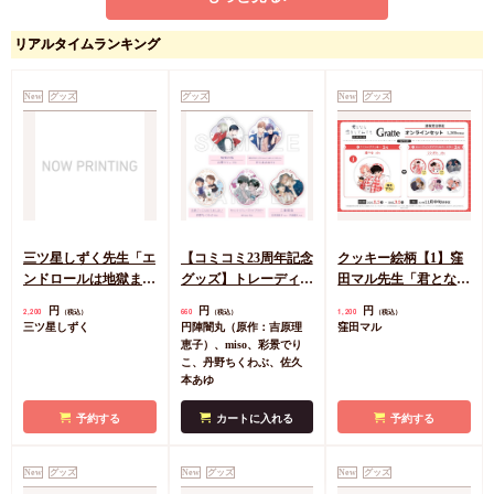
化け猫かたって候
早寝電灯
リアルタイムランキング
カートに入れる
New
グッズ
グッズ
New
グッズ
三ツ星しずく先生「エ
【コミコミ23周年記念
クッキー絵柄【1】窪
ンドロールは地獄まで
グッズ】トレーディン
田マル先生「君となら
（3）」発売記念グッ
グアクリルコースター
恋をしてみても」完結
円
円
円
2,200
660
1,200
（税込）
（税込）
（税込）
ズ 小犬丸嵐サイン入
＜B＞（全5種）
記念Gratte オンライン
三ツ星しずく
円陣闇丸（原作：吉原理
窪田マル
りA5アクリルボード
セット 描き下ろし
恵子）、miso、彩景でり
（有償特典アクリルコ
こ、丹野ちくわぶ、佐久
本あゆ
ースター付（全6種ラ
ンダム））
予約する
カートに入れる
予約する
New
グッズ
New
グッズ
New
グッズ