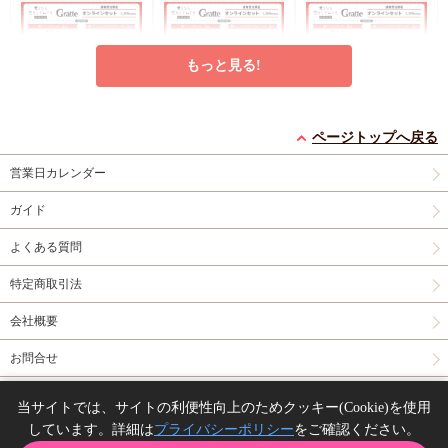
もっと見る!
クッキー絵柄【6】窪
クッキー絵柄【5】窪
クッキー絵柄【4】窪
ページトップへ戻る
田マル先生「君となら
田マル先生「君となら
田マル先生「君となら
恋をしてみても」完結
恋をしてみても」完結
恋をしてみても」完結
営業日カレンダー
円
円
円
1,200
1,200
1,200
（税込）
（税込）
（税込）
記念Gratte オンライン
記念Gratte オンライン
記念Gratte オンライン
窪田マル
窪田マル
窪田マル
セット（有償特典アク
セット（有償特典アク
セット（有償特典アク
ガイド
リルコースター付（全
リルコースター付（全
リルコースター付（全
予約する
予約する
予約する
6種ランダム））
6種ランダム））
6種ランダム））
よくある質問
グッズ
グッズ
New
グッズ
特定商取引法
会社概要
お問合せ
同人誌の委託について
当サイトでは、サイトの利便性向上のためクッキー(Cookie)を使用
アクリルアートボード
【コミコミ23周年記念
アクリルスタンド「と
しています。詳細は
プライバシーポリシー
をご確認ください。
Copyright(C) comicomi studio. All right reserved.
(A5サイズ)「イケない
グッズ】トレーディン
とふみ先生」01/「伝