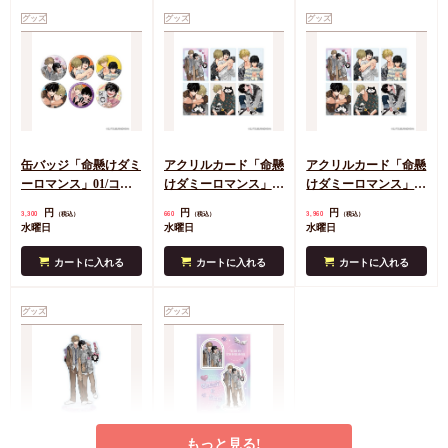
グッズ
グッズ
グッズ
缶バッジ「命懸けダミ
アクリルカード「命懸
アクリルカード「命懸
ーロマンス」01/コン
けダミーロマンス」
けダミーロマンス」
プリートセット(全6
01/ブラインド(全6種)
01/コンプリートセッ
円
円
円
3,300
660
3,960
（税込）
（税込）
（税込）
種)(公式&描き下ろし
(公式&描き下ろしイ
ト(全6種)(公式&描き
水曜日
水曜日
水曜日
イラスト)
ラスト)
下ろしイラスト)
カートに入れる
カートに入れる
カートに入れる
グッズ
グッズ
もっと見る!