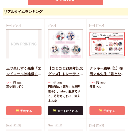
アクリルスタンド「命
PETANTシール「命懸
懸けダミーロマンス」
けダミーロマンス」
リアルタイムランキング
01/三好 夕星&朝井出
01/三好 夕星&朝井出
円
円
1,870
770
（税込）
（税込）
亮(描き下ろしイラス
亮(描き下ろしイラス
水曜日
水曜日
ト)
ト)
New
グッズ
グッズ
New
グッズ
カートに入れる
カートに入れる
三ツ星しずく先生「エ
【コミコミ23周年記念
クッキー絵柄【1】窪
ンドロールは地獄まで
グッズ】トレーディン
田マル先生「君となら
（3）」発売記念グッ
グアクリルコースター
恋をしてみても」完結
円
円
円
2,200
660
1,200
（税込）
（税込）
（税込）
ズ 小犬丸嵐サイン入
＜B＞（全5種）
記念Gratte オンライン
三ツ星しずく
円陣闇丸（原作：吉原理
窪田マル
りA5アクリルボード
セット 描き下ろし
恵子）、miso、彩景でり
（有償特典アクリルコ
こ、丹野ちくわぶ、佐久
本あゆ
ースター付（全6種ラ
ンダム））
予約する
カートに入れる
予約する
New
グッズ
New
グッズ
New
グッズ