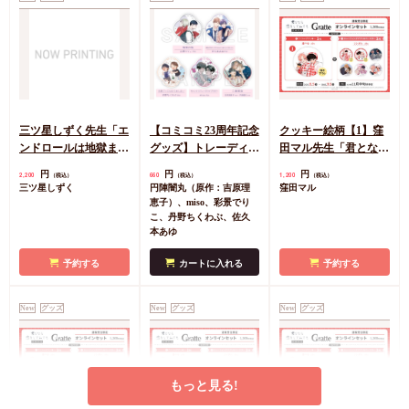
三ツ星しずく先生「エ
【コミコミ23周年記念
クッキー絵柄【1】窪
ンドロールは地獄まで
グッズ】トレーディン
田マル先生「君となら
（3）」発売記念グッ
グアクリルコースター
恋をしてみても」完結
円
円
円
2,200
660
1,200
（税込）
（税込）
（税込）
ズ 小犬丸嵐サイン入
＜B＞（全5種）
記念Gratte オンライン
三ツ星しずく
円陣闇丸（原作：吉原理
窪田マル
りA5アクリルボード
セット 描き下ろし
恵子）、miso、彩景でり
（有償特典アクリルコ
こ、丹野ちくわぶ、佐久
本あゆ
ースター付（全6種ラ
ンダム））
予約する
カートに入れる
予約する
New
グッズ
New
グッズ
New
グッズ
もっと見る!