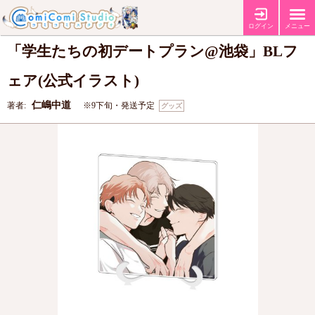
アクリルアートボード「仁嶋中道先生」01/
ログイン
メニュー
「学生たちの初デートプラン@池袋」BLフ
ェア(公式イラスト)
仁嶋中道
著者:
※9下旬・発送予定
グッズ