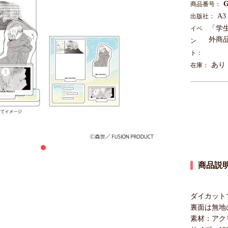
G
商品番号：
A3
出版社：
「学
イベ
外商品
ン
ト：
あり
在庫：
商品説
ダイカット
裏面は無地
素材：アク