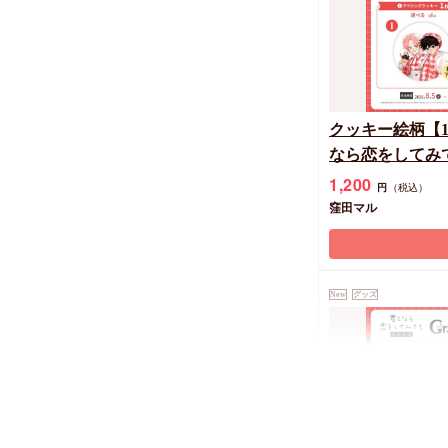
クッキー絵柄【
なら恋をしてみても
ンラインセット
1,200
円
（税込）
アクリルコース
窪田マル
ム））
New
グッズ