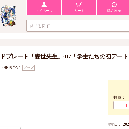
マイページ
カート
購入履歴
ドプレート「森世先生」01/「学生たちの初デート
旬・発送予定
グッズ
数量：
20
発売日：