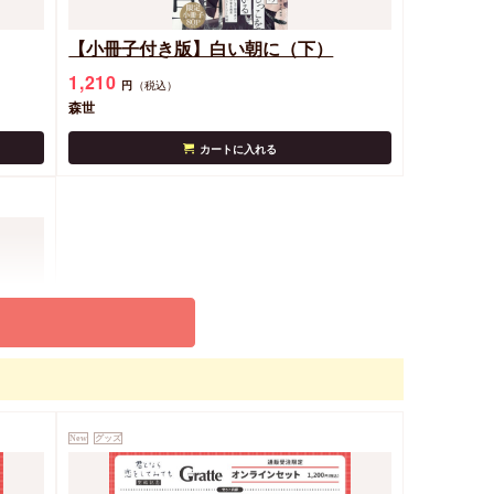
【小冊子付き版】白い朝に（下）
1,210
円
（税込）
森世
カートに入れる
「森世
ラン@
New
グッズ