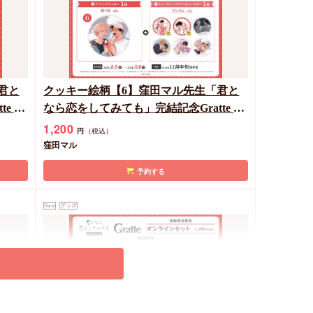
君と
クッキー絵柄【6】窪田マル先生「君と
e オ
なら恋をしてみても」完結記念Gratte オ
ルコー
ンラインセット（有償特典アクリルコー
1,200
円
（税込）
スター付（全6種ランダム））
窪田マル
予約する
New
グッズ