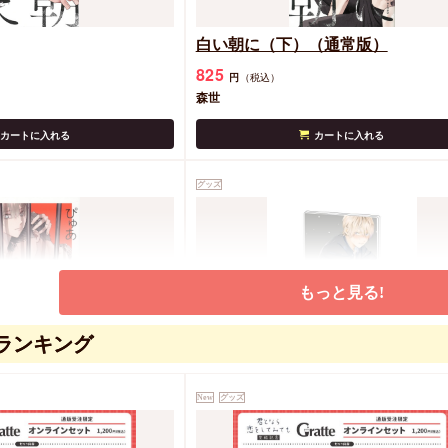
白い朝に（下）（通常版）
825
円
（税込）
森世
カートに入れる
カートに入れる
グッズ
もっと見る!
ランキング
アクリルアートボード(A5サイズ)
先生」03/「学生たちの初デートプ
New
グッズ
池袋」BLフェア(公式イラスト)
2,750
円
（税込）
森世