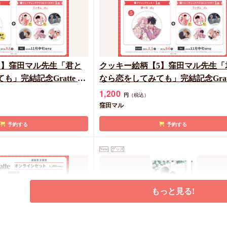
カートに入れる
カートに入れる
1】窪田マル先生「君と
クッキー絵柄【5】窪田マル先生「
」完結記念Gratte オ
なら恋をしてみても」完結記念Gratt
 描き下ろし（有償特典
ンラインセット（有償特典アクリ
1,200
円
（税込）
ター付（全6種ランダ
スター付（全6種ランダム））
窪田マル
予約する
予約する
New
グッズ
もっと見る!