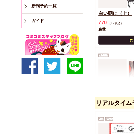
新刊予約一覧
白い朝に（上）
ガイド
770
円
（税込）
森世
コミック
リアルタイム
ぴゅあ
770
円
（税込）
New
グッズ
森世