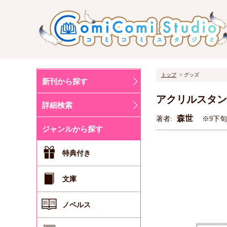
トップ
グッズ
新刊から探す
アクリルスタン
詳細検索
森世
著者:
※9下
ジャンルから探す
特典付き
文庫
ノベルス