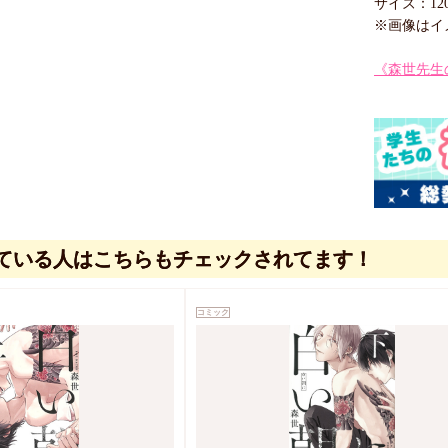
サイズ：120
※画像はイ
《森世先生
ている人はこちらもチェックされてます！
コミック