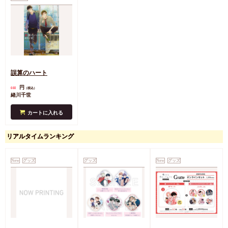
誤算のハート
円
660
（税込）
緒川千世
カートに入れる
リアルタイムランキング
New
グッズ
グッズ
New
グッズ