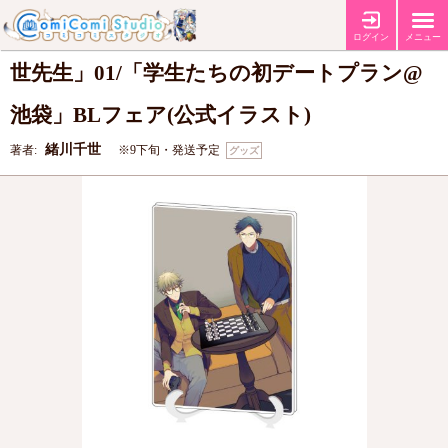
アクリルアートボード(A5サイズ)「緒川千
ログイン
メニュー
世先生」01/「学生たちの初デートプラン@
池袋」BLフェア(公式イラスト)
緒川千世
著者:
※9下旬・発送予定
グッズ