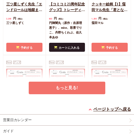
三ツ星しずく先生「エ
【コミコミ23周年記念
クッキー絵柄【1】窪
ンドロールは地獄まで
グッズ】トレーディン
田マル先生「君となら
（3）」発売記念グッ
グアクリルコースター
恋をしてみても」完結
円
円
円
2,200
660
1,200
（税込）
（税込）
（税込）
ズ 小犬丸嵐サイン入
＜B＞（全5種）
記念Gratte オンライン
三ツ星しずく
円陣闇丸（原作：吉原理
窪田マル
りA5アクリルボード
セット 描き下ろし
恵子）、miso、彩景でり
（有償特典アクリルコ
こ、丹野ちくわぶ、佐久
本あゆ
ースター付（全6種ラ
ンダム））
予約する
カートに入れる
予約する
New
グッズ
New
グッズ
New
グッズ
もっと見る!
クッキー絵柄【6】窪
クッキー絵柄【5】窪
クッキー絵柄【4】窪
ページトップへ戻る
田マル先生「君となら
田マル先生「君となら
田マル先生「君となら
恋をしてみても」完結
恋をしてみても」完結
恋をしてみても」完結
営業日カレンダー
円
円
円
1,200
1,200
1,200
（税込）
（税込）
（税込）
記念Gratte オンライン
記念Gratte オンライン
記念Gratte オンライン
窪田マル
窪田マル
窪田マル
セット（有償特典アク
セット（有償特典アク
セット（有償特典アク
ガイド