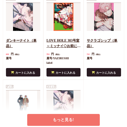
ダンキーナイト（単
LOVE HOLE 303号室
サクラゴシップ（単
品）
～ミッナイ◇お前に
品）
INしたい～
円
円
円
803
759
781
（税込）
（税込）
（税込）
屋号
屋号/YAZIRUSHI
屋号
label
カートに入れる
カートに入れる
カートに入れる
グッズ
コミック
もっと見る!