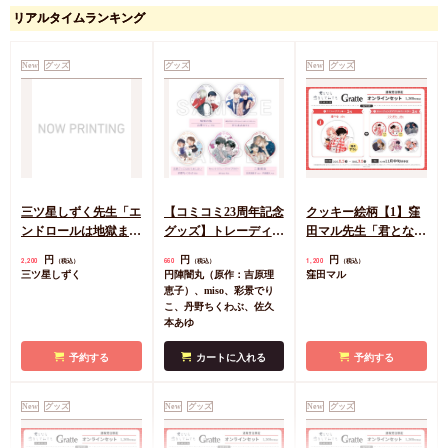
アクリルスタンド
ダンキーナイト【有償
リアルタイムランキング
「iHZ［アイハーツ］
特典・小冊子】
創刊100号記念フェ
有償特典・『ダンキー
円
1,925
（税込）
ア」10/「ダンキーナ
ナイト』12P小冊子
屋号
New
グッズ
グッズ
New
グッズ
イト」屋号先生(描き
円
1,133
（税込）
下ろしイラスト)
屋号
カートに入れる
カートに入れる
三ツ星しずく先生「エ
【コミコミ23周年記念
クッキー絵柄【1】窪
ンドロールは地獄まで
グッズ】トレーディン
田マル先生「君となら
（3）」発売記念グッ
グアクリルコースター
恋をしてみても」完結
円
円
円
2,200
660
1,200
（税込）
（税込）
（税込）
ズ 小犬丸嵐サイン入
＜B＞（全5種）
記念Gratte オンライン
三ツ星しずく
円陣闇丸（原作：吉原理
窪田マル
りA5アクリルボード
セット 描き下ろし
恵子）、miso、彩景でり
（有償特典アクリルコ
こ、丹野ちくわぶ、佐久
本あゆ
ースター付（全6種ラ
ンダム））
予約する
カートに入れる
予約する
New
グッズ
New
グッズ
New
グッズ