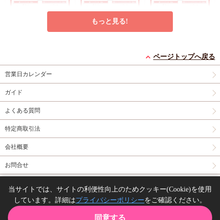
もっと見る!
クッキー絵柄【6】窪
クッキー絵柄【5】窪
クッキー絵柄【4】窪
ページトップへ戻る
田マル先生「君となら
田マル先生「君となら
田マル先生「君となら
恋をしてみても」完結
恋をしてみても」完結
恋をしてみても」完結
営業日カレンダー
円
円
円
1,200
1,200
1,200
（税込）
（税込）
（税込）
記念Gratte オンライン
記念Gratte オンライン
記念Gratte オンライン
窪田マル
窪田マル
窪田マル
セット（有償特典アク
セット（有償特典アク
セット（有償特典アク
ガイド
リルコースター付（全
リルコースター付（全
リルコースター付（全
予約する
予約する
予約する
6種ランダム））
6種ランダム））
6種ランダム））
よくある質問
グッズ
グッズ
New
グッズ
特定商取引法
会社概要
お問合せ
同人誌の委託について
当サイトでは、サイトの利便性向上のためクッキー(Cookie)を使用
アクリルアートボード
【コミコミ23周年記念
アクリルスタンド「と
しています。詳細は
プライバシーポリシー
をご確認ください。
Copyright(C) comicomi studio. All right reserved.
(A5サイズ)「イケない
グッズ】トレーディン
とふみ先生」01/「伝
エリートΩは淫らにと
グでかチェキ風カード
説のヤリチンVS鉄壁
同意する
円
円
円
3,300
330
1,980
（税込）
（税込）
（税込）