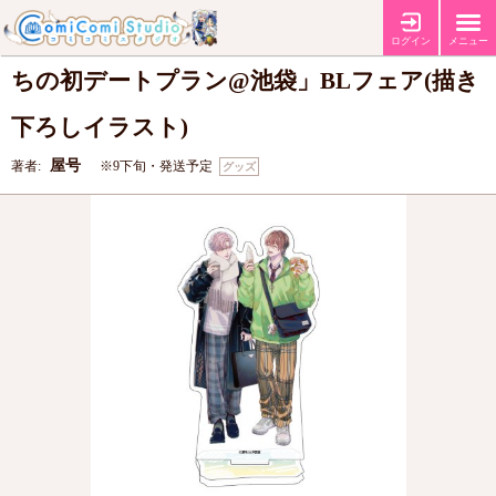
アクリルスタンド「屋号先生」01/「学生た
ログイン
メニュー
ちの初デートプラン@池袋」BLフェア(描き
下ろしイラスト)
屋号
著者:
※9下旬・発送予定
グッズ