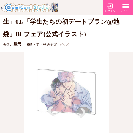
アクリルアートボード(A5サイズ)「屋号先
ログイン
メニュー
生」01/「学生たちの初デートプラン@池
袋」BLフェア(公式イラスト)
屋号
著者:
※9下旬・発送予定
グッズ