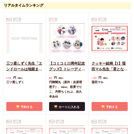
アクリルスタンド
ダンキーナイト【有償
リアルタイムランキング
「iHZ［アイハーツ］
特典・小冊子】
創刊100号記念フェ
有償特典・『ダンキー
円
1,925
（税込）
ア」10/「ダンキーナ
ナイト』12P小冊子
屋号
New
グッズ
グッズ
New
グッズ
イト」屋号先生(描き
円
1,133
（税込）
下ろしイラスト)
屋号
カートに入れる
カートに入れる
三ツ星しずく先生「エ
【コミコミ23周年記念
クッキー絵柄【1】窪
ンドロールは地獄まで
グッズ】トレーディン
田マル先生「君となら
（3）」発売記念グッ
グアクリルコースター
恋をしてみても」完結
円
円
円
2,200
660
1,200
（税込）
（税込）
（税込）
ズ 小犬丸嵐サイン入
＜B＞（全5種）
記念Gratte オンライン
三ツ星しずく
円陣闇丸（原作：吉原理
窪田マル
りA5アクリルボード
セット 描き下ろし
恵子）、miso、彩景でり
（有償特典アクリルコ
こ、丹野ちくわぶ、佐久
本あゆ
ースター付（全6種ラ
ンダム））
予約する
カートに入れる
予約する
New
グッズ
New
グッズ
New
グッズ