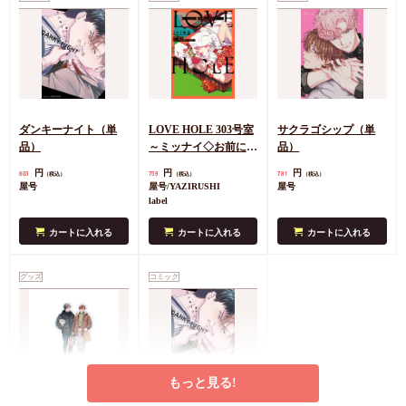
ダンキーナイト（単
LOVE HOLE 303号室
サクラゴシップ（単
品）
～ミッナイ◇お前に
品）
INしたい～
円
円
円
803
759
781
（税込）
（税込）
（税込）
屋号
屋号/YAZIRUSHI
屋号
label
カートに入れる
カートに入れる
カートに入れる
グッズ
コミック
もっと見る!