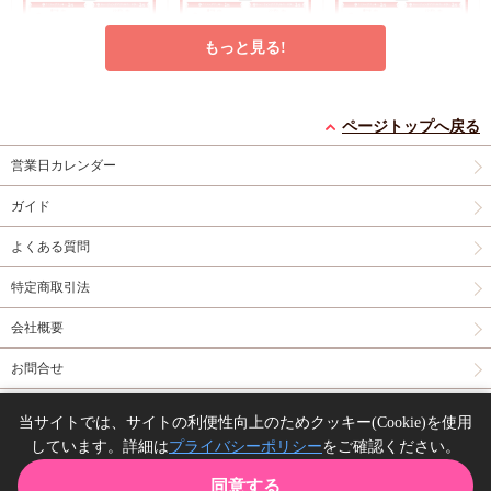
もっと見る!
クッキー絵柄【6】窪
クッキー絵柄【5】窪
クッキー絵柄【4】窪
ページトップへ戻る
田マル先生「君となら
田マル先生「君となら
田マル先生「君となら
恋をしてみても」完結
恋をしてみても」完結
恋をしてみても」完結
営業日カレンダー
円
円
円
1,200
1,200
1,200
（税込）
（税込）
（税込）
記念Gratte オンライン
記念Gratte オンライン
記念Gratte オンライン
窪田マル
窪田マル
窪田マル
セット（有償特典アク
セット（有償特典アク
セット（有償特典アク
ガイド
リルコースター付（全
リルコースター付（全
リルコースター付（全
予約する
予約する
予約する
6種ランダム））
6種ランダム））
6種ランダム））
よくある質問
グッズ
グッズ
New
グッズ
特定商取引法
会社概要
お問合せ
同人誌の委託について
当サイトでは、サイトの利便性向上のためクッキー(Cookie)を使用
アクリルアートボード
【コミコミ23周年記念
アクリルスタンド「と
しています。詳細は
プライバシーポリシー
をご確認ください。
Copyright(C) comicomi studio. All right reserved.
(A5サイズ)「イケない
グッズ】トレーディン
とふみ先生」01/「伝
エリートΩは淫らにと
グでかチェキ風カード
説のヤリチンVS鉄壁
同意する
円
円
円
3,300
330
1,980
（税込）
（税込）
（税込）