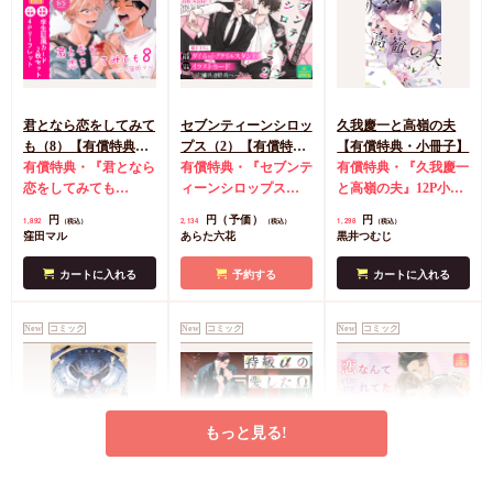
（1）』小冊子
有償特
円
3,168
（税込）
典・『クールぶり男子
鴉月ルイ
と激重男子（1）』ア
クリルスタンド
コミ
カートに入れる
コミ特典4Pリーフレ
ット
コミコミ特典ク
君となら恋をしてみて
セブンティーンシロッ
久我慶一と高嶺の夫
リアイラストカード
も（8）【有償特典・
プス（2）【有償特
【有償特典・小冊子】
学生証風カード2枚セ
有償特典・『君となら
典・ダイカットアクリ
有償特典・『セブンテ
有償特典・『久我慶一
ット】
恋をしてみても
ルスタンド】
ィーンシロップス
と高嶺の夫』12P小冊
（8）』学生証風カー
（2）』ダイカットア
子
コミコミ特典4Pリ
円
円（予価）
円
1,892
2,134
1,298
（税込）
（税込）
（税込）
ド2枚セット
コミコミ
クリルスタンド
コミ
ーフレット
店舗共通
窪田マル
あらた六花
黒井つむじ
特典4Pリーフレット
コミ特典イラストカー
特典ペーパー
ド
店舗共通特典ペー
カートに入れる
予約する
カートに入れる
パー
New
コミック
New
コミック
New
コミック
もっと見る!
灯台守とかもめの子
特級αの愛したΩ（2）
恋なんて忘れてた【有