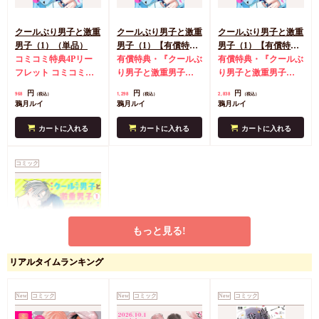
クールぶり男子と激重
クールぶり男子と激重
クールぶり男子と激重
男子（1）（単品）
男子（1）【有償特
男子（1）【有償特
コミコミ特典4Pリー
典・小冊子】
有償特典・『クールぶ
典・アクリルスタン
有償特典・『クールぶ
フレット
コミコミ特
り男子と激重男子
ド】
り男子と激重男子
典クリアイラストカー
（1）』小冊子
コミコ
（1）』アクリルスタ
円
円
円
968
1,298
2,838
（税込）
（税込）
（税込）
ド
ミ特典4Pリーフレッ
ンド
コミコミ特典4P
鴉月ルイ
鴉月ルイ
鴉月ルイ
ト
コミコミ特典クリ
リーフレット
コミコ
アイラストカード
ミ特典クリアイラスト
カートに入れる
カートに入れる
カートに入れる
カード
コミック
もっと見る!
リアルタイムランキング
クールぶり男子と激重
男子（1）【有償特
典・小冊子＋アクリル
有償特典・『クールぶ
New
コミック
New
コミック
New
コミック
スタンド】
り男子と激重男子