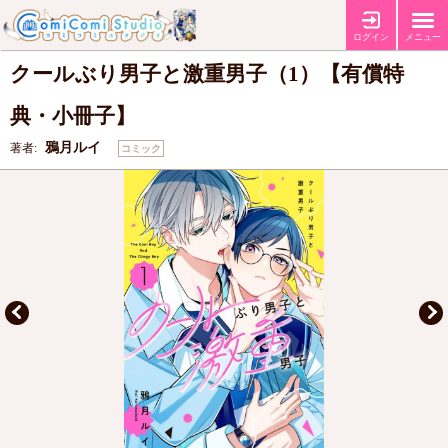
【有償特典・『クールぶり男子と激重男子（1）』小冊子】
【コミコミ特
特典
典4Pリーフレット】
【コミコミ特典クリアイラストカード】
ログイン
メニュー
クールぶり男子と激重男子（1）【有償特
典・小冊子】
鴉月ルイ
著者:
コミック