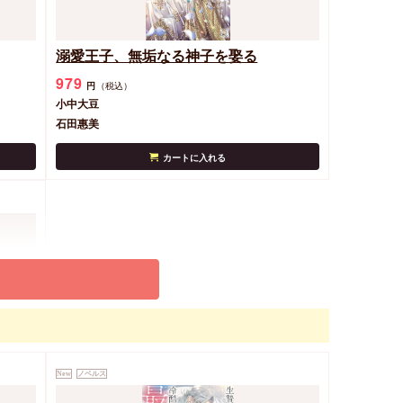
溺愛王子、無垢なる神子を娶る
979
円
（税込）
小中大豆
石田惠美
カートに入れる
New
ノベルス