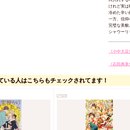
けれど実は
冷めた辛い
一方、信仰
完璧な美貌
シャウーリ
《小中大豆
《石田惠美
ている人はこちらもチェックされてます！
ノベルス