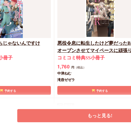
小中大豆
みずかねりょう
カートに入れる
カートに入れる
ちじゃないんですけ
悪役令息に転生したけど夢だったB
オープンさせてマイペースに頑張
小冊子
す！
コミコミ特典SS小冊子
1,760
円
（税込）
中津ねむ
滝壺ゼゼラ
予約する
予約する
New
ノベルス
もっと見る!