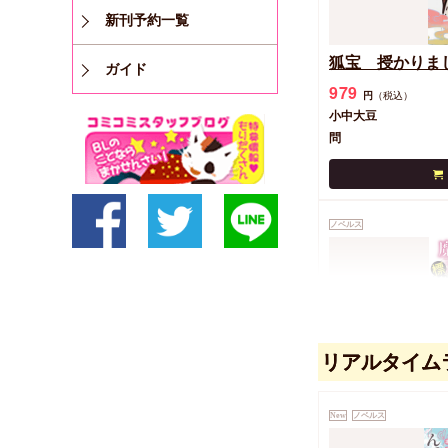
新刊予約一覧
狐宝 授かりま
ガイド
979
円
（税込）
小中大豆
問
ノベルス
リアルタイム
悪役令息ですが
New
ノベルス
979
円
（税込）