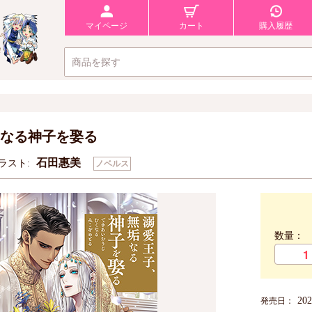
マイページ
カート
購入履歴
なる神子を娶る
石田惠美
ラスト:
ノベルス
数量：
20
発売日：