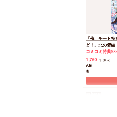
小中大豆
みずかねりょう
「俺、チート持
ど！」北の砦編
コミコミ特典SS
1,760
円
（税込）
久臥
杏
New
ノベルス