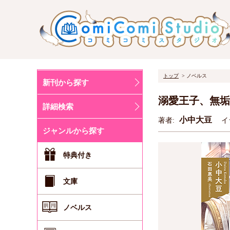
トップ
ノベルス
新刊から探す
溺愛王子、無垢
詳細検索
小中大豆
著者:
イ
ジャンルから探す
特典付き
文庫
ノベルス