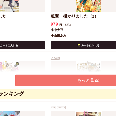
した
狐宝 授かりました（2）
979
円
（税込）
小中大豆
小山田あみ
カートに入れる
カートに入れる
ノベルス
もっと見る!
ランキング
魔王の標的になりました
獅子王アルファと秘密のいとし子
New
ノベルス
979
円
（税込）