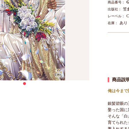
G
商品番号：
笠
出版社：
C
レーベル：
あり
在庫：
商品説
俺は今まで
銀髪碧眼の
娶った国に
そんな「白
育てられた
輿入れする