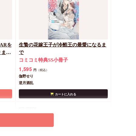
ARを
生贄の花嫁王子が冷酷王の最愛になるま
りま
で
コミコミ特典SS小冊子
1,595
円
（税込）
伽野せり
逆月酒乱
カートに入れる
New
ノベルス