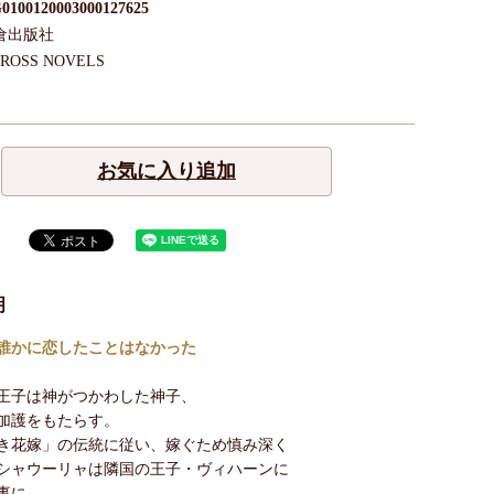
0100120003000127625
倉出版社
ROSS NOVELS
お気に入り追加
明
誰かに恋したことはなかった
王子は神がつかわした神子、
加護をもたらす。
き花嫁」の伝統に従い、嫁ぐため慎み深く
シャウーリャは隣国の王子・ヴィハーンに
事に。