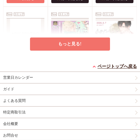
償特典・『柴崎さんの
ケモノみち』スライド
New
コミック
New
コミック
New
コミック
アクリルカードキーホ
ルダー
封入特典・描
き下ろし撮り合いっこ
チェキランダム2枚(全
4種)
店舗共通特典ペ
もっと見る!
ーパー2枚
エンドロールは地獄ま
シュガーアピール【有
うなじに恋の痕【有償
で（3）【有償特典・
償特典・小冊子】
特典・小冊子】
ページトップへ戻る
小冊子＋箔押しA5ア
有償特典・『エンドロ
有償特典・『シュガー
有償特典・『うなじに
営業日カレンダー
クリルボード】
ールは地獄まで
アピール』12P小冊子
恋の痕』12P小冊子
（3）』小冊子
有償特
コミコミ特典4Pリー
円（予価）
円（予価）
円
3,894
1,226
1,295
（税込）
（税込）
（税込）
ガイド
典・『エンドロールは
フレット
コミコミ特
三ツ星しずく
ひなこ
永乃あづみ
地獄まで（3）』箔押
典ミニイラストカード
よくある質問
しA5アクリルボード
予約する
予約する
カートに入れる
コミコミ特典8P小冊
特定商取引法
子
コミコミ特典雑誌
New
コミック
New
コミック
New
コミック
風A5イラストカード
会社概要
お問合せ