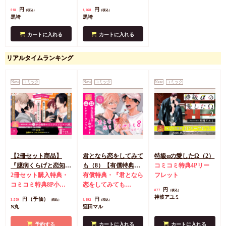
典カラーペーパー
式同人誌
コミコミ特
円
円
918
1,468
（税込）
（税込）
典4Pリーフレット
店
黒埼
黒埼
舗共通特典カラーペー
パー
カートに入れる
カートに入れる
リアルタイムランキング
New
コミック
New
コミック
New
コミック
【2冊セット商品】
君となら恋をしてみて
特級αの愛したΩ（2）
『臆病くらげと恋知ら
も（8）【有償特典・
コミコミ特典4Pリー
ず【有償】+柴崎さん
2冊セット購入特典・
学生証風カード2枚セ
有償特典・『君となら
フレット
のケモノみち【有
コミコミ特典8P小冊
ット】
恋をしてみても
円
877
（税込）
償】』【8/17締切！予
子＆ミニクリアカード
（8）』学生証風カー
神波アユミ
円（予価）
円
3,559
1,892
（税込）
（税込）
約キャンペーン(抽■
2枚
有償特典・『臆病
ド2枚セット
コミコミ
N丸
窪田マル
選)】
くらげと恋知らず』お
特典4Pリーフレット
となの公式同人誌
有
予約する
カートに入れる
カートに入れる