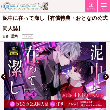
【有償特典・『泥中に在って潔し』おとなの公式同人誌】
【コミコミ特
特典
典4Pリーフレット】
【店舗共通特典カラーペーパー】
ログイン
メニュー
泥中に在って潔し【有償特典・おとなの公式
同人誌】
黒埼
著者:
コミック