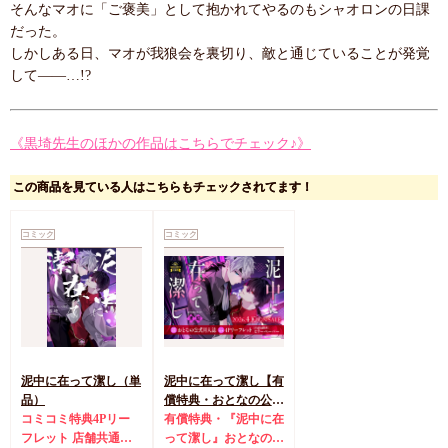
そんなマオに「ご褒美」として抱かれてやるのもシャオロンの日課
だった。
しかしある日、マオが我狼会を裏切り、敵と通じていることが発覚
して――…!?
《黒埼先生のほかの作品はこちらでチェック♪》
この商品を見ている人はこちらもチェックされてます！
コミック
コミック
泥中に在って潔し（単
泥中に在って潔し【有
品）
償特典・おとなの公式
コミコミ特典4Pリー
同人誌】
有償特典・『泥中に在
フレット
店舗共通特
って潔し』おとなの公