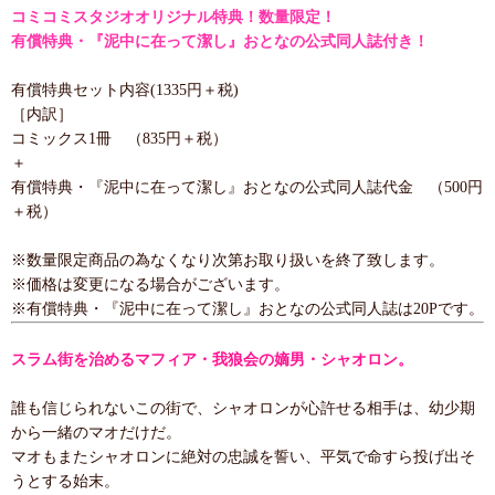
コミコミスタジオオリジナル特典！数量限定！
有償特典・『泥中に在って潔し』おとなの公式同人誌付き！
有償特典セット内容(1335円＋税)
［内訳］
コミックス1冊 （835円＋税）
＋
有償特典・『泥中に在って潔し』おとなの公式同人誌代金 （500円
＋税）
※数量限定商品の為なくなり次第お取り扱いを終了致します。
※価格は変更になる場合がございます。
※有償特典・『泥中に在って潔し』おとなの公式同人誌は20Pです。
スラム街を治めるマフィア・我狼会の嫡男・シャオロン。
誰も信じられないこの街で、シャオロンが心許せる相手は、幼少期
から一緒のマオだけだ。
マオもまたシャオロンに絶対の忠誠を誓い、平気で命すら投げ出そ
うとする始末。