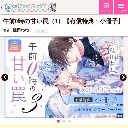
【有償特典・『午前0時の甘い罠（3）』小冊子】
【店舗共通特典カラー
特典
ペーパー】
ログイン
メニュー
午前0時の甘い罠（3）【有償特典・小冊子】
鮭田ねね
著者:
コミック