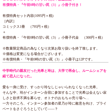
有償特典・『午前0時の甘い罠（3）』小冊子付き！
有償特典セット内容(1095円＋税)
［内訳］
コミックス1冊 （795円＋税）
＋
有償特典・『午前0時の甘い罠（3）』小冊子代金 （300円＋税）
※数量限定商品の為なくなり次第お取り扱いを終了致します。
※価格は変更になる場合がございます。
※有償特典・『午前0時の甘い罠（3）』小冊子は12Pです。
中学時代の親友だった光希と玲は、大学で再会し、ルームシェアを
経て恋人になった。
愛を一身に受け、すっかり玲なしじゃいられなくなった光希。
そんな中、玲がインターン合宿に参加することで光希は会えない寂
しさと欲求不満を募らせ、オトナのおもちゃ売り場へ…
一方そのころ、インターン参加者の星乃が玲に敵意を向け、プライ
ベートをさぐろうとしていて――？