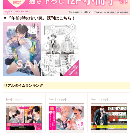
▼『午前0時の甘い罠』既刊はこちら！
リアルタイムランキング
New
コミック
New
コミック
New
コミック