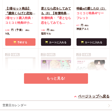
【2冊セット商品】
君となら恋をしてみて
特級αの愛したΩ（2）
『臆病くらげと恋知ら
も（8）【有償特典・
コミコミ特典4Pリー
ず【有償】+柴崎さん
2冊セット購入特典・
学生証風カード2枚セ
有償特典・『君となら
フレット
のケモノみち【有
コミコミ特典8P小冊
ット】
恋をしてみても
円
877
（税込）
償】』【8/17締切！予
子＆ミニクリアカード
（8）』学生証風カー
神波アユミ
円（予価）
円
3,559
1,892
（税込）
（税込）
約キャンペーン(抽■
2枚
有償特典・『臆病
ド2枚セット
コミコミ
N丸
窪田マル
選)】
くらげと恋知らず』お
特典4Pリーフレット
となの公式同人誌
有
予約する
カートに入れる
カートに入れる
償特典・『柴崎さんの
ケモノみち』スライド
New
コミック
New
コミック
New
コミック
アクリルカードキーホ
ルダー
封入特典・描
き下ろし撮り合いっこ
チェキランダム2枚(全
4種)
店舗共通特典ペ
もっと見る!
ーパー2枚
エンドロールは地獄ま
シュガーアピール【有
うなじに恋の痕【有償
で（3）【有償特典・
償特典・小冊子】
特典・小冊子】
ページトップへ戻る
小冊子＋箔押しA5ア
有償特典・『エンドロ
有償特典・『シュガー
有償特典・『うなじに
営業日カレンダー
クリルボード】
ールは地獄まで
アピール』12P小冊子
恋の痕』12P小冊子
（3）』小冊子
有償特
コミコミ特典4Pリー