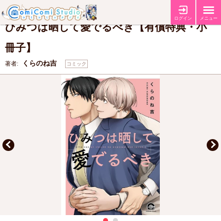
【有償特典・『ひみつは晒して愛でるべき』小冊子】
特典
ログイン
メニュー
ひみつは晒して愛でるべき【有償特典・小
冊子】
くらのね吉
著者:
コミック