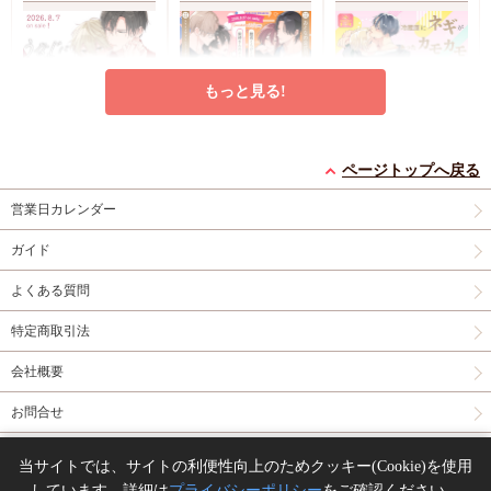
もっと見る!
うなじに恋の痕【有償
【2冊セット商品】
冷蔵庫にネギがあった
特典・小冊子】
『臆病くらげと恋知ら
カモカモ【有償特典・
ページトップへ戻る
有償特典・『うなじに
ず【有償】+柴崎さん
2冊セット購入特典・
小冊子】【予約キャン
有償特典・『冷蔵庫に
営業日カレンダー
恋の痕』12P小冊子
のケモノみち【有
コミコミ特典8P小冊
ペーン対象外・7/24か
ネギがあったカモカ
償】』【8/17締切！予
子＆ミニクリアカード
ら受付開始】
モ』12P小冊子
店舗共
円
円（予価）
円
1,295
3,559
1,259
（税込）
（税込）
（税込）
ガイド
約キャンペーン(抽■
2枚
有償特典・『臆病
通特典カラーペーパー
永乃あづみ
N丸
三島ピタリ
選)】
くらげと恋知らず』お
よくある質問
となの公式同人誌
有
カートに入れる
予約する
カートに入れる
償特典・『柴崎さんの
特定商取引法
ケモノみち』スライド
New
コミック
New
コミック
New
コミック
アクリルカードキーホ
会社概要
ルダー
封入特典・描
き下ろし撮り合いっこ
お問合せ
チェキランダム2枚(全
4種)
店舗共通特典ペ
同人誌の委託について
ーパー2枚
当サイトでは、サイトの利便性向上のためクッキー(Cookie)を使用
しています。詳細は
プライバシーポリシー
をご確認ください。