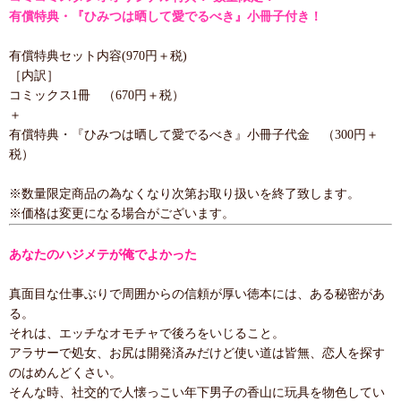
有償特典・『ひみつは晒して愛でるべき』小冊子付き！
有償特典セット内容(970円＋税)
［内訳］
コミックス1冊 （670円＋税）
＋
有償特典・『ひみつは晒して愛でるべき』小冊子代金 （300円＋
税）
※数量限定商品の為なくなり次第お取り扱いを終了致します。
※価格は変更になる場合がございます。
あなたのハジメテが俺でよかった
真面目な仕事ぶりで周囲からの信頼が厚い徳本には、ある秘密があ
る。
それは、エッチなオモチャで後ろをいじること。
アラサーで処女、お尻は開発済みだけど使い道は皆無、恋人を探す
のはめんどくさい。
そんな時、社交的で人懐っこい年下男子の香山に玩具を物色してい