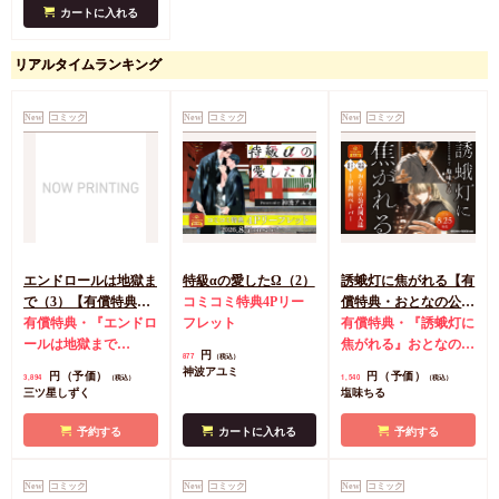
カートに入れる
リアルタイムランキング
New
コミック
New
コミック
New
コミック
エンドロールは地獄ま
特級αの愛したΩ（2）
誘蛾灯に焦がれる【有
で（3）【有償特典・
コミコミ特典4Pリー
償特典・おとなの公式
小冊子＋箔押しA5ア
有償特典・『エンドロ
フレット
同人誌】
有償特典・『誘蛾灯に
クリルボード】
ールは地獄まで
焦がれる』おとなの公
円
877
（税込）
（3）』小冊子
有償特
式同人誌
コミコミ特
神波アユミ
円（予価）
円（予価）
3,894
1,540
（税込）
（税込）
典・『エンドロールは
典漫画ペーパー
三ツ星しずく
塩味ちる
地獄まで（3）』箔押
しA5アクリルボード
予約する
カートに入れる
予約する
コミコミ特典8P小冊
子
コミコミ特典雑誌
New
コミック
New
コミック
New
コミック
風A5イラストカード