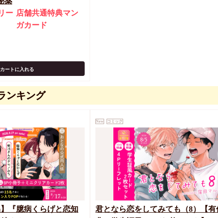
秘薬
リー
店舗共通特典マン
ガカード
カートに入れる
ランキング
New
コミック
品】『臆病くらげと恋知
君となら恋をしてみても（8）【有