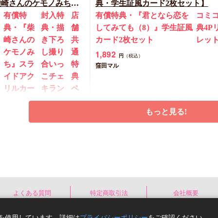
柴崎さんのケモノみち
典・学生証風カード2枚セット】
17締切！予約キャンペー
有償特
封入特
店
有償特典・『君となら恋を
コミ
典・『柴
典・描
舗
してみても（8）』学生証風
典4P
崎さんの
き下ろ
共
カード2枚セット
レッ
ケモノみ
し撮り
通
1,892
円
（税込）
ち』スラ
合いっ
特
窪田マル
イドアク
こチェ
典
リルカー
キラン
ペ
ドキーホ
ダム2枚
ー
もっと見る!
ルダー
(全4種)
パ
ー2
枚
税込）
予約する
カートに入れる
よくある質問
特定商取引法
会社概要
New
コミック
e)を使用しています。詳細は
プライバシーポリシー
をご確認ください。