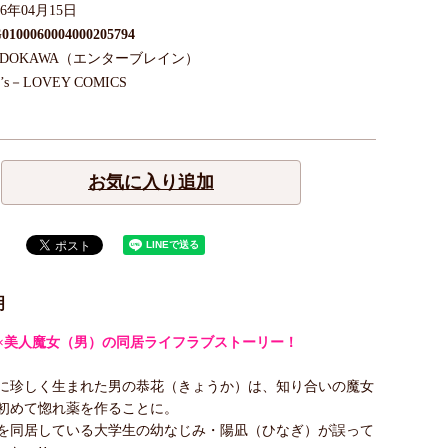
26年04月15日
0100060004000205794
ADOKAWA（エンターブレイン）
’s－LOVEY COMICS
お気に入り追加
明
×美人魔女（男）の同居ライフラブストーリー！
に珍しく生まれた男の恭花（きょうか）は、知り合いの魔女
初めて惚れ薬を作ることに。
を同居している大学生の幼なじみ・陽凪（ひなぎ）が誤って