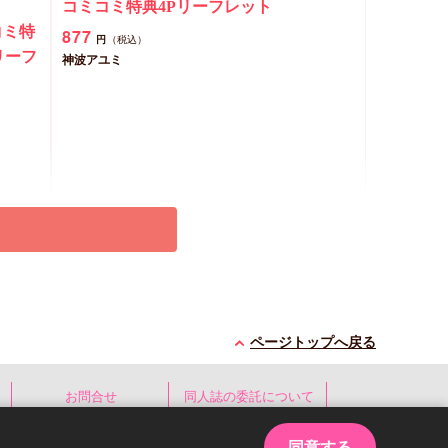
コミコミ特典4Pリーフレット
コミ特
877
円
（税込）
リーフ
神波アユミ
ト
ページトップへ戻る
カートに入れる
お問合せ
同人誌の委託について
New
コミック
同意する