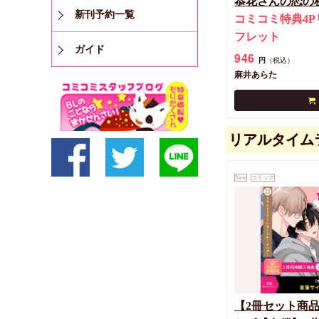
恭花さんの恋の
新刊予約一覧
コミコミ特典4P
フレット
ガイド
946
円
（税込）
麻井あらた
リアルタイム
New
コミック
【2冊セット商