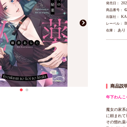
20
発売日：
G
商品番号：
K
出版社：
B
レーベル：
あり
在庫：
商品説
年下わんこ
魔女の家系
に頼まれて
その惚れ薬