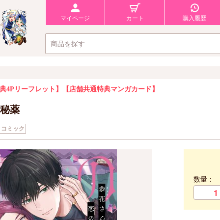
マイページ
カート
購入履歴
典4Pリーフレット】
【店舗共通特典マンガカード】
秘薬
コミック
数量：