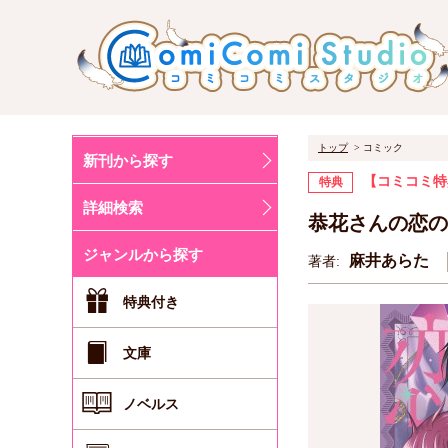
トップ
コミック
新刊から探す
【コミコミ特
特典
詳細検索
恭花さんの恋の
ジャンルから探す
麻井あらた
著者:
特典付き
文庫
ノベルス