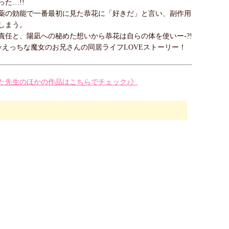
た…!!
薬の効能で一番最初に見た恭花に「好きだ」と言い、副作用
しまう。
責任と、陽凪への秘めた想いから恭花は自らの体を使いー‐?!
×えっちな魔女のお兄さんの同居ライフLOVEストーリー！
た先生のほかの作品はこちらでチェック♪》