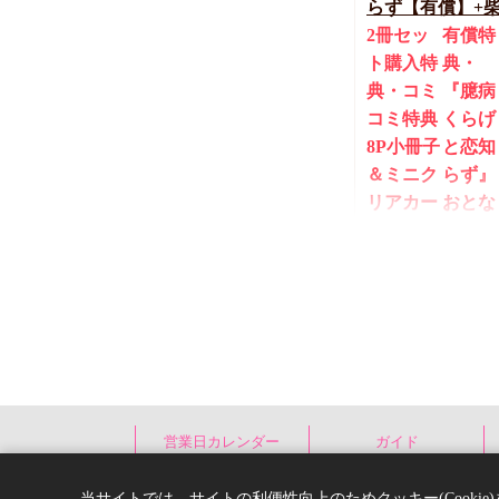
らず【有償】+
【有償】』【8/
2冊セッ
有償特
ン(抽■選)】
ト購入特
典・
典・コミ
『臆病
コミ特典
くらげ
8P小冊子
と恋知
＆ミニク
らず』
リアカー
おとな
ド2枚
の公式
同人誌
3,559
円（予価）
（
N丸
営業日カレンダー
ガイド
New
コミック
当サイトでは、サイトの利便性向上のためクッキー(Cooki