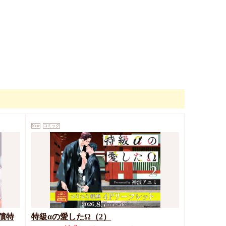
New
コミック
償特
特級αの愛したΩ（2）