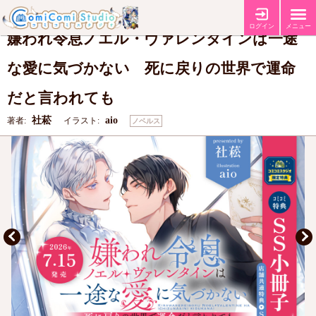
【コミコミ特典SS小冊子】
【店舗共通SS特典】
特典
ログイン
メニュー
嫌われ令息ノエル・ヴァレンタインは一途
な愛に気づかない 死に戻りの世界で運命
だと言われても
社菘
aio
著者:
イラスト:
ノベルス