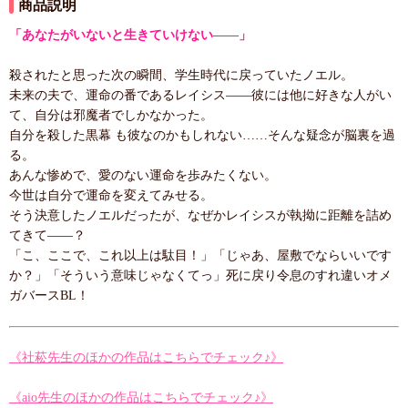
商品説明
「あなたがいないと生きていけない――」
殺されたと思った次の瞬間、学生時代に戻っていたノエル。
未来の夫で、運命の番であるレイシス――彼には他に好きな人がい
て、自分は邪魔者でしかなかった。
自分を殺した黒幕 も彼なのかもしれない……そんな疑念が脳裏を過
る。
あんな惨めで、愛のない運命を歩みたくない。
今世は自分で運命を変えてみせる。
そう決意したノエルだったが、なぜかレイシスが執拗に距離を詰め
てきて――？
「こ、ここで、これ以上は駄目！」「じゃあ、屋敷でならいいです
か？」「そういう意味じゃなくてっ」死に戻り令息のすれ違いオメ
ガバースBL！
《社菘先生のほかの作品はこちらでチェック♪》
《aio先生のほかの作品はこちらでチェック♪》