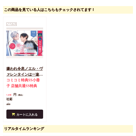
この商品を見ている人はこちらもチェックされてます！
ノベルス
嫌われ令息ノエル・ヴ
ァレンタインは一途な
愛に気づかない 死に
コミコミ特典SS小冊
戻りの世界で運命だと
子
店舗共通SS特典
言われても
円
1,650
（税込）
社菘
aio
カートに入れる
リアルタイムランキング