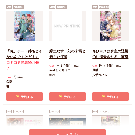
New
ノベルス
New
ノベルス
New
ノベルス
「俺、チート持ちじゃ
緑土なす 幻の末裔と
ちびヨメは氷血の辺境
ないんですけど！」北
新しい仔狼
伯に溺愛される 寵愛
の砦編
コミコミ特典SS小冊
円（予価）
円（予価）
1,760
1,760
（税込）
（税込）
子
みやしろちうこ
月齢
user
八千代ハル
円
1,760
（税込）
久臥
杏
予約する
予約する
予約する
New
ノベルス
ノベルス
New
ノベルス