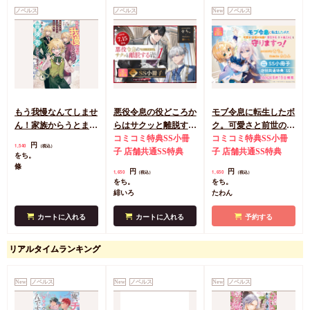
ノベルス
ノベルス
New
ノベルス
もう我慢なんてしませ
悪役令息の役どころか
モブ令息に転生したボ
ん！家族からうとまれ
らはサクッと離脱する
ク。可愛さと前世の知
ていた俺は、家を出て
ことにする。（1）
コミコミ特典SS小冊
識で悪役令息なお義兄
コミコミ特典SS小冊
円
1,540
（税込）
冒険者になります！
子
店舗共通SS特典
さまを守りますっ！
子
店舗共通SS特典
をち。
條
円
円
1,650
1,650
（税込）
（税込）
をち。
をち。
緋いろ
たわん
カートに入れる
カートに入れる
予約する
リアルタイムランキング
New
ノベルス
New
ノベルス
New
ノベルス