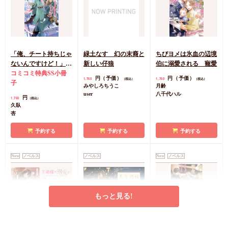
「俺、チート持ちじゃ
緑土なす 幻の末裔と
ちびヨメは氷血の辺境
ないんですけど！」北
新しい仔狼
伯に溺愛される 寵愛
の砦編
コミコミ特典SS小冊
円（予価）
円（予価）
1,760
1,760
（税込）
（税込）
子
みやしろちうこ
月齢
user
八千代ハル
円
1,760
（税込）
久臥
杏
予約する
予約する
予約する
New
ノベルス
ノベルス
New
ノベルス
もっと見る!