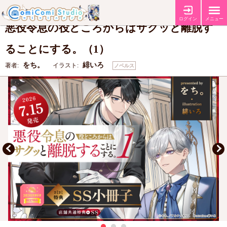
【コミコミ特典SS小冊子】
【店舗共通SS特典】
特典
ログイン
メニュー
悪役令息の役どころからはサクッと離脱す
ることにする。（1）
をち。
緋いろ
著者:
イラスト:
ノベルス