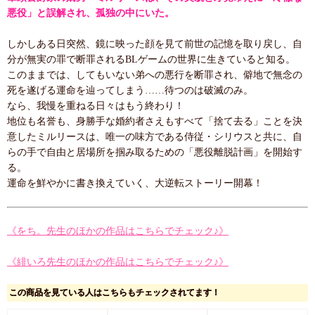
悪役」と誤解され、孤独の中にいた。
しかしある日突然、鏡に映った顔を見て前世の記憶を取り戻し、自
分が無実の罪で断罪されるBLゲームの世界に生きていると知る。
このままでは、してもいない弟への悪行を断罪され、僻地で無念の
死を遂げる運命を辿ってしまう……待つのは破滅のみ。
なら、我慢を重ねる日々はもう終わり！
地位も名誉も、身勝手な婚約者さえもすべて「捨て去る」ことを決
意したミルリースは、唯一の味方である侍従・シリウスと共に、自
らの手で自由と居場所を掴み取るための「悪役離脱計画」を開始す
る。
運命を鮮やかに書き換えていく、大逆転ストーリー開幕！
《をち。先生のほかの作品はこちらでチェック♪》
《緋いろ先生のほかの作品はこちらでチェック♪》
この商品を見ている人はこちらもチェックされてます！