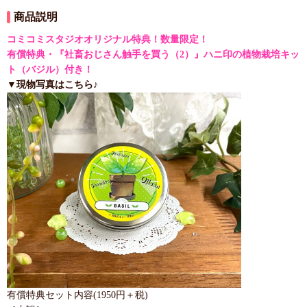
商品説明
コミコミスタジオオリジナル特典！数量限定！
有償特典・『社畜おじさん触手を買う（2）』ハニ印の植物栽培キッ
ト（バジル）付き！
▼現物写真はこちら♪
有償特典セット内容(1950円＋税)