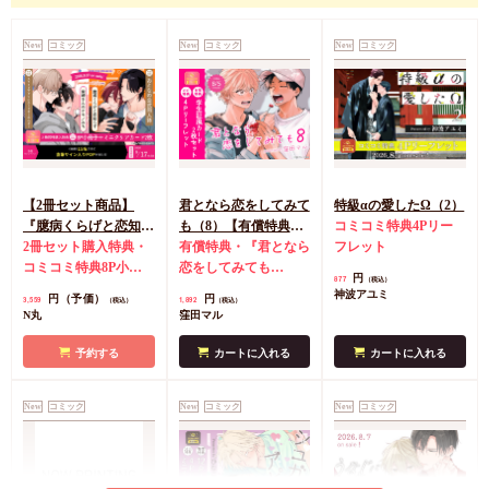
New
コミック
New
コミック
New
コミック
【2冊セット商品】
君となら恋をしてみて
特級αの愛したΩ（2）
『臆病くらげと恋知ら
も（8）【有償特典・
コミコミ特典4Pリー
ず【有償】+柴崎さん
2冊セット購入特典・
学生証風カード2枚セ
有償特典・『君となら
フレット
のケモノみち【有
コミコミ特典8P小冊
ット】
恋をしてみても
円
877
（税込）
償】』【8/17締切！予
子＆ミニクリアカード
（8）』学生証風カー
神波アユミ
円（予価）
円
3,559
1,892
（税込）
（税込）
約キャンペーン(抽■
2枚
有償特典・『臆病
ド2枚セット
コミコミ
N丸
窪田マル
選)】
くらげと恋知らず』お
特典4Pリーフレット
となの公式同人誌
有
予約する
カートに入れる
カートに入れる
償特典・『柴崎さんの
ケモノみち』スライド
New
コミック
New
コミック
New
コミック
アクリルカードキーホ
ルダー
封入特典・描
き下ろし撮り合いっこ
チェキランダム2枚(全