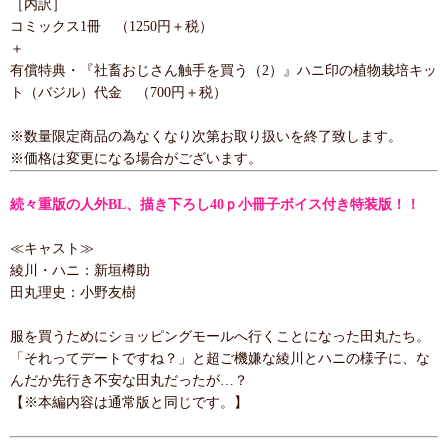
［内訳］
コミックス1冊 （1250円＋税）
＋
有償特典・『社畜おじさん触手を買う（2）』ハニ印の植物栽培キッ
ト（バジル）代金 （700円＋税）
※数量限定商品の為なくなり次第お取り扱いを終了致します。
※価格は変更になる場合がございます。
続々重版の人外BL、描き下ろし40ｐ小冊子ボイス付き特装版！！
≪キャスト≫
綾川・ハニ：新垣樽助
田丸理史：小野友樹
服を買うためにショッピングモールへ行くことになった田丸たち。
「それってデートですね？」と超ご機嫌な綾川とハニの様子に、な
んだか先行き不安な田丸だったが…？
【※本編内容は通常版と同じです。】