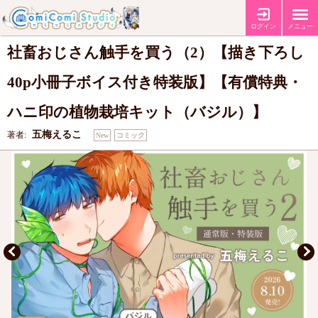
【有償特典・『社畜おじさん触手を買う（2）』ハニ印の植物栽培キット
特典
（バジル）】
【コミコミ特典4Pリーフレット】
【店舗共通特典ペーパー】
ログイン
メニュー
社畜おじさん触手を買う（2）【描き下ろし
40p小冊子ボイス付き特装版】【有償特典・
ハニ印の植物栽培キット（バジル）】
五梅えるこ
著者:
New
コミック