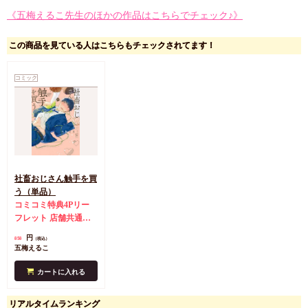
《五梅えるこ先生のほかの作品はこちらでチェック♪》
この商品を見ている人はこちらもチェックされてます！
コミック
社畜おじさん触手を買
う（単品）
コミコミ特典4Pリー
フレット
店舗共通特
典ペーパー
円
858
（税込）
五梅えるこ
カートに入れる
リアルタイムランキング