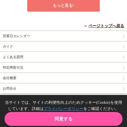
4種)
店舗共通特典ペ
もっと見る!
ーパー2枚
エンドロールは地獄ま
シュガーアピール【有
うなじに恋の痕【有償
で（3）【有償特典・
償特典・小冊子】
特典・小冊子】
ページトップへ戻る
小冊子＋箔押しA5ア
有償特典・『エンドロ
有償特典・『シュガー
有償特典・『うなじに
営業日カレンダー
クリルボード】
ールは地獄まで
アピール』12P小冊子
恋の痕』12P小冊子
（3）』小冊子
有償特
コミコミ特典4Pリー
円（予価）
円（予価）
円
3,894
1,226
1,295
（税込）
（税込）
（税込）
ガイド
典・『エンドロールは
フレット
コミコミ特
三ツ星しずく
ひなこ
永乃あづみ
地獄まで（3）』箔押
典ミニイラストカード
よくある質問
しA5アクリルボード
予約する
予約する
カートに入れる
コミコミ特典8P小冊
特定商取引法
子
コミコミ特典雑誌
New
コミック
New
コミック
New
コミック
風A5イラストカード
会社概要
お問合せ
同人誌の委託について
当サイトでは、サイトの利便性向上のためクッキー(Cookie)を使用
しています。詳細は
プライバシーポリシー
をご確認ください。
Copyright(C) comicomi studio. All right reserved.
誘蛾灯に焦がれる【有
コワモテお兄さんとう
【2冊セット商品】
同意する
償特典・おとなの公式
ぶギャルくん【有償特
『臆病くらげと恋知ら
同人誌】
有償特典・『誘蛾灯に
典・おとなの公式同人
有償特典・『コワモテ
ず（単品）+柴崎さん
2冊セット購入特典・