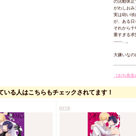
の活動休止
がわしおみ
実は幼い頃
が、ある日
それから十
重すぎる求
――…。
大嫌いなの
《おち先生
ている人はこちらもチェックされてます！
コミック