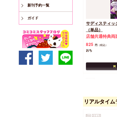
新刊予約一覧
ガイド
サディスティッ
（単品）
店舗共通特典両
825
円
（税込）
おち
コミック
リアルタイム
New
コミック