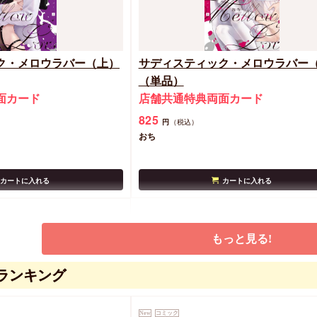
ク・メロウラバー（上）
サディスティック・メロウラバー
（単品）
面カード
店舗共通特典両面カード
825
円
（税込）
おち
カートに入れる
カートに入れる
もっと見る!
ランキング
New
コミック