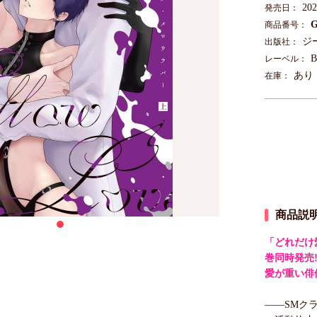
20
発売日：
G
商品番号：
ジ
出版社：
B
レーベル：
あり
在庫：
商品説
「どれだけ
巻同時発売!
愛が重い俳
――SMク