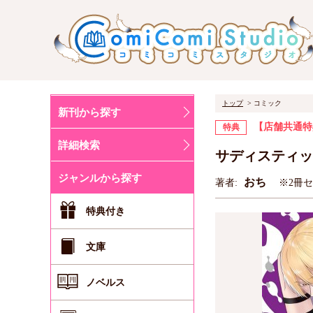
トップ
コミック
新刊から探す
【店舗共通特
特典
詳細検索
サディスティッ
ジャンルから探す
おち
著者:
※2冊
特典付き
文庫
ノベルス