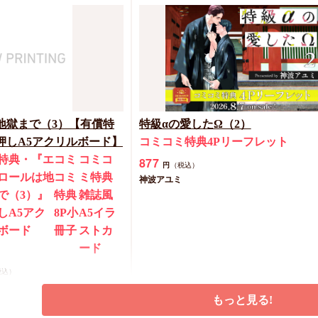
品】『サディスティッ
ー（上）+（下）』【2冊
・おとなの公式同人誌】
特典・
2冊セット
店舗共
ッ
購入特典・
通特典
ー
コミコミ特
両面カ
』おと
典4Pリーフ
ード2
地獄まで（3）【有償特
特級αの愛したΩ（2）
レット
枚
押しA5アクリルボード】
コミコミ特典4Pリーフレット
特典・『エ
コミ
コミコ
877
円
（税込）
ロールは地
コミ
ミ特典
神波アユミ
で（3）』
特典
雑誌風
カートに入れる
しA5アク
8P小
A5イラ
ボード
冊子
ストカ
ード
税込）
もっと見る!
予約する
カートに入れる