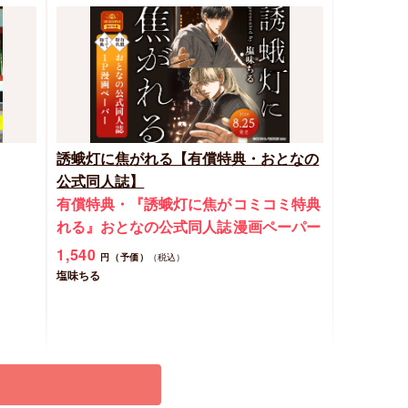
誘蛾灯に焦がれる【有償特典・おとなの
公式同人誌】
有償特典・『誘蛾灯に焦が
コミコミ特典
れる』おとなの公式同人誌
漫画ペーパー
1,540
円（予価）
（税込）
塩味ちる
予約する