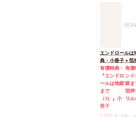
【2冊セット商
ク・メロウラバ
セット有償特典
2冊セット有償
『サディスティ
ク・メロウラバ
（上）+（下）
エンドロールは
なの公式同人誌
典・小冊子＋箔
2,200
円
（税込）
有償特典・
有償
おち
『エンドロ
ンド
ールは地獄
獄ま
まで
箔押
（3）』小
リル
冊子
3,894
円（予価）
（
三ツ星しずく