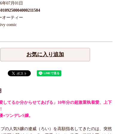
26年07月01日
0109250004000211584
ーオーティー
ivy comic
お気に入り追加
明
愛してるか分からせてあげる」10年分の超激重執着愛、上下
!
優×ツンデレS嬢。
ラブの人気S嬢の遼威（ろい）を高額指名してきたのは、突然