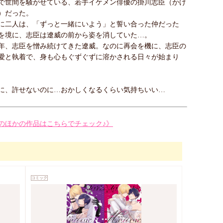
で世間を騒がせている、若手イケメン俳優の掛川志臣（かけ
）だった。
に二人は、「ずっと一緒にいよう」と誓い合った仲だった
を境に、志臣は遼威の前から姿を消していた…。
年、志臣を憎み続けてきた遼威。なのに再会を機に、志臣の
愛と執着で、身も心もぐずぐずに溶かされる日々が始まり
に、許せないのに…おかしくなるくらい気持ちいい…
のほかの作品はこちらでチェック♪》
コミック