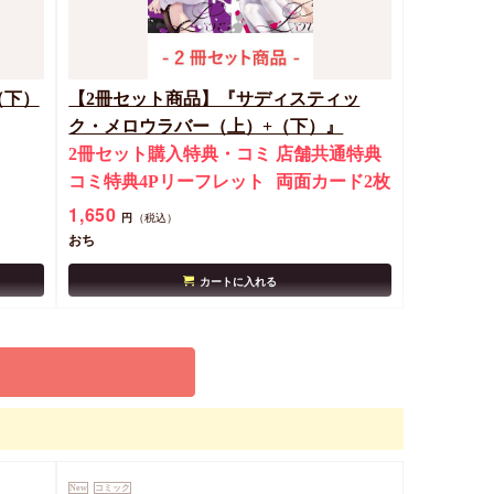
（下）
【2冊セット商品】『サディスティッ
ク・メロウラバー（上）+（下）』
2冊セット購入特典・コミ
店舗共通特典
コミ特典4Pリーフレット
両面カード2枚
1,650
円
（税込）
おち
カートに入れる
New
コミック