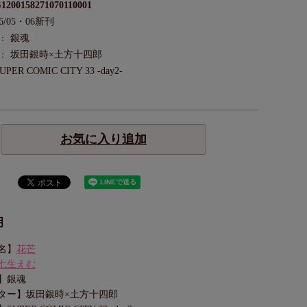
1200158271070110001
26/05・06新刊
銀魂
：
坂田銀時×土方十四郎
：
UPER COMIC CITY 33 -day2-
お気に入り追加
明
名】
花芒
七生えむ
】銀魂
ター】坂田銀時×土方十四郎