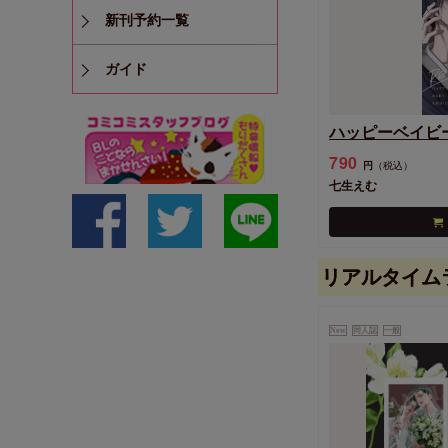
新刊予約一覧
ガイド
ハッピーベイビ
790
円
（税込）
七生えむ
リアルタイム
New
同人誌
一般