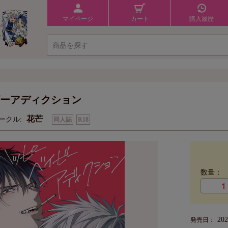
マイページ
カート
購入履歴
ーアディクション
花芒
ークル:
同人誌
R18
数量：
20
発売日：