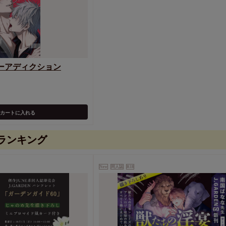
ーアディクション
カートに入れる
ランキング
New
同人誌
R18