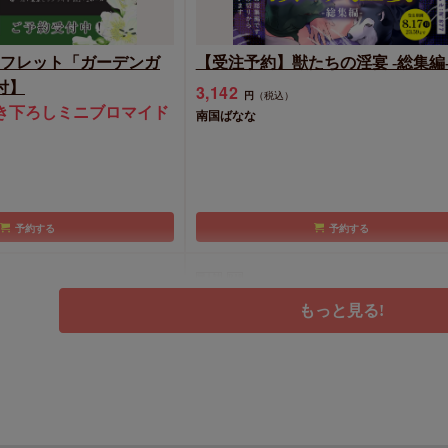
 パンフレット「ガーデンガ
【受注予約】獣たちの淫宴 -総集編
付】
3,142
円
（税込）
き下ろしミニブロマイド
南国ばなな
予約する
予約する
同人誌
R18
もっと見る!