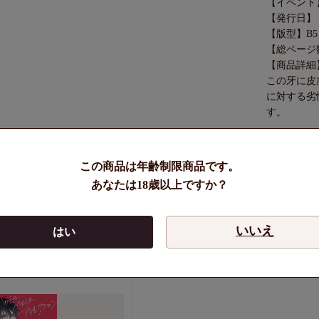
【イベント】SU
【発行日】 20
【版型】B5
【総ページ
【商品詳細
この牙に皮
に対する劣
す。
◆同人誌は
この商品は年齢制限商品です。
詳細は
《こ
あなたは18歳以上ですか？
いいえ
はい
ている人はこちらもチェックされてます！