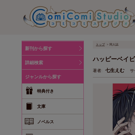
トップ
同人誌
新刊から探す
ハッピーベイビ
詳細検索
七生えむ
著者:
サ
ジャンルから探す
特典付き
文庫
ノベルス