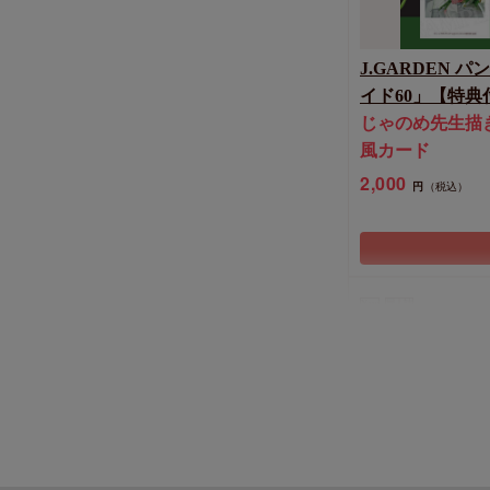
J.GARDEN
イド60」【特典
じゃのめ先生描
風カード
2,000
円
（税込）
New
同人誌