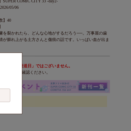
PER COMIC CITY 33 -day2-
26/05/06
数】40
】
膚を裂かれたら、どんな心地がするだろう──。万事屋の歯
情が膨れ上がる土方さんと傷痕の話です。いっぱい血が出ま
「発売日＝発送日」ではございません。
ちら》
でご確認ください。