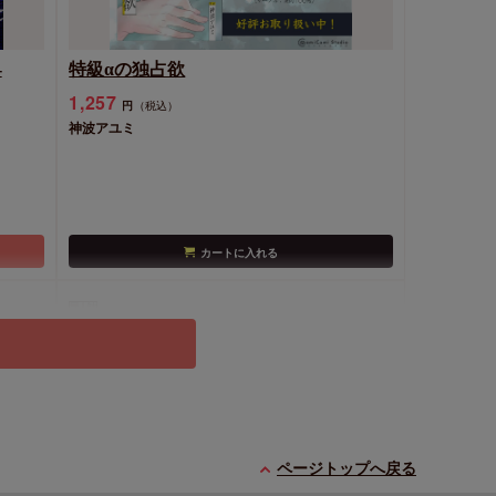
-
特級αの独占欲
1,257
円
（税込）
神波アユミ
カートに入れる
同人誌
ページトップへ戻る