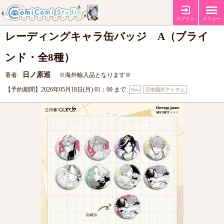
「セラピーゲーム」TrueShotシリーズ ト
ログイン
メニュー
レーディングキャラ缶バッジ A（ブライ
ンド・全8種）
日ノ原巡
著者:
※海外輸入品となります※
【予約期間】2026年05月18日(月) 01：00 まで
New
日本国外アイテム