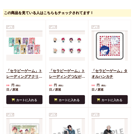
この商品を見ている人はこちらもチェックされてます！
グッズ
グッズ
グッズ
「セラピーゲーム」ト
「セラピーゲーム」ト
「セラピーゲーム」タ
レーディングアクリル
レーディングつながる
オルハンカチ
スタンド（ランダム・
アクリルチャーム（ラ
円
円
円
990
660
990
（税込）
（税込）
（税込）
全８種）
ンダム・全８種）
日ノ原巡
日ノ原巡
日ノ原巡
カートに入れる
カートに入れる
カートに入れる
グッズ
グッズ
グッズ