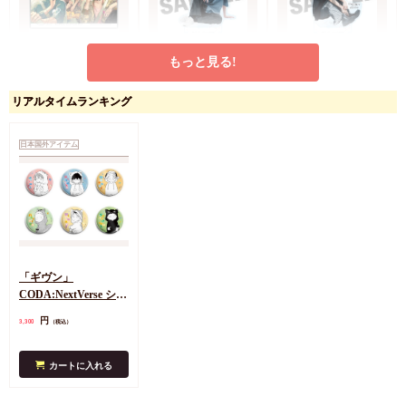
もっと見る!
ディアプラス25周年記
セラピーゲーム 実写
セラピーゲーム 実写
念展ポストカード 日
アクリルスタンド 生
アクリルスタンド 三
リアルタイムランキング
ノ原巡「シークレット
嶋静真
兎湊
円
円
円
200
1,650
1,650
（税込）
（税込）
（税込）
×××＆セラピーゲー
日ノ原巡
日ノ原巡
日ノ原巡
ム」
日本国外アイテム
カートに入れる
カートに入れる
カートに入れる
「ギヴン」
CODA:NextVerse シリ
ーズ 缶バッジB
円
3,300
（税込）
（BOX）（全6種）
カートに入れる