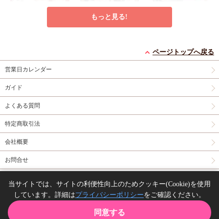
もっと見る!
うなじに恋の痕【有償
【2冊セット商品】
冷蔵庫にネギがあった
特典・小冊子】
『臆病くらげと恋知ら
カモカモ【有償特典・
ページトップへ戻る
有償特典・『うなじに
ず【有償】+柴崎さん
2冊セット購入特典・
小冊子】【予約キャン
有償特典・『冷蔵庫に
営業日カレンダー
恋の痕』12P小冊子
のケモノみち【有
コミコミ特典8P小冊
ペーン対象外・7/24か
ネギがあったカモカ
償】』【8/17締切！予
子＆ミニクリアカード
ら受付開始】
モ』12P小冊子
店舗共
円
円（予価）
円
1,295
3,559
1,259
（税込）
（税込）
（税込）
ガイド
約キャンペーン(抽■
2枚
有償特典・『臆病
通特典カラーペーパー
永乃あづみ
N丸
三島ピタリ
選)】
くらげと恋知らず』お
よくある質問
となの公式同人誌
有
カートに入れる
予約する
カートに入れる
償特典・『柴崎さんの
特定商取引法
ケモノみち』スライド
New
コミック
New
コミック
New
コミック
アクリルカードキーホ
会社概要
ルダー
封入特典・描
き下ろし撮り合いっこ
お問合せ
チェキランダム2枚(全
4種)
店舗共通特典ペ
同人誌の委託について
ーパー2枚
当サイトでは、サイトの利便性向上のためクッキー(Cookie)を使用
しています。詳細は
プライバシーポリシー
をご確認ください。
Copyright(C) comicomi studio. All right reserved.
【キャンセル不可】特
手切れ金をもらったの
【2冊セット商品】
同意する
装版・笠井あゆみ画集
で旅に出ることにした
『ブルーバードリーダ