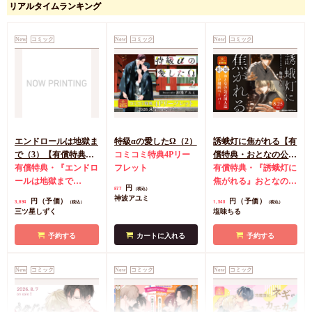
リアルタイムランキング
New
コミック
New
コミック
New
コミック
エンドロールは地獄ま
特級αの愛したΩ（2）
誘蛾灯に焦がれる【有
で（3）【有償特典・
コミコミ特典4Pリー
償特典・おとなの公式
小冊子＋箔押しA5ア
有償特典・『エンドロ
フレット
同人誌】
有償特典・『誘蛾灯に
クリルボード】
ールは地獄まで
焦がれる』おとなの公
円
877
（税込）
（3）』小冊子
有償特
式同人誌
コミコミ特
神波アユミ
円（予価）
円（予価）
3,894
1,540
（税込）
（税込）
典・『エンドロールは
典漫画ペーパー
三ツ星しずく
塩味ちる
地獄まで（3）』箔押
しA5アクリルボード
予約する
カートに入れる
予約する
コミコミ特典8P小冊
子
コミコミ特典雑誌
New
コミック
New
コミック
New
コミック
風A5イラストカード