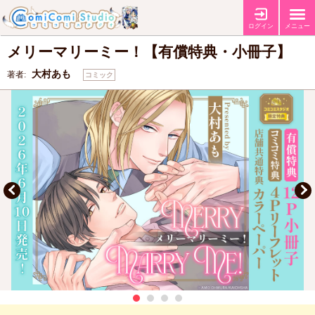
【有償特典・『メリーマリーミー！』12P小冊子】
【コミコミ特典4Pリー
特典
フレット】
【店舗共通特典カラーペーパー】
ログイン
メニュー
メリーマリーミー！【有償特典・小冊子】
大村あも
著者:
コミック