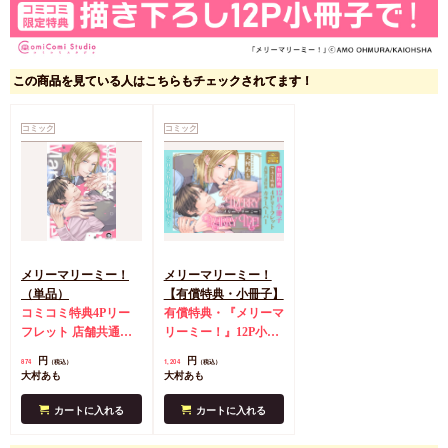
この商品を見ている人はこちらもチェックされてます！
コミック
コミック
メリーマリーミー！
メリーマリーミー！
（単品）
【有償特典・小冊子】
コミコミ特典4Pリー
有償特典・『メリーマ
フレット
店舗共通特
リーミー！』12P小冊
典カラーペーパー
子
コミコミ特典4Pリ
円
円
874
1,204
（税込）
（税込）
ーフレット
店舗共通
大村あも
大村あも
特典カラーペーパー
カートに入れる
カートに入れる