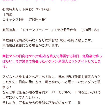
有償特典セット内容(1095円＋税)
［内訳］
コミックス1冊 （795円＋税）
＋
有償特典・『メリーマリーミー！』12P小冊子代金 （300円＋税）
※数量限定商品の為なくなり次第お取り扱いを終了致します。
※価格は変更になる場合がございます。
商社マンの日向はNYでの駐在を終えて帰国する前日、送迎会で酔っ
ぱらい、その流れで出会ったイケメン米国人とワンナイトしてしま
う。
アダムと名乗る彼との思い出を胸に、日本で再び仕事を頑張ろうと
した矢先、日向の元にもう二度と会わないと思っていたアダムが現
れる！
なんと彼は誰もが知る世界的スーパーモデルで、日向を追いかけて
日本にやってきたという。
それから、アダムからの熱烈な求愛が始まって――!?