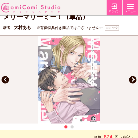
【コミコミ特典4Pリーフレット】
【店舗共通特典カラーペーパー】
特典
ログイン
メニュー
メリーマリーミー！（単品）
大村あも
著者:
※有償特典付き商品ではございません※
コミック
874
円
（税込）
価格: