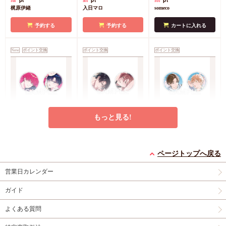
300
300
300
梶原伊緒
入日マロ
someco
予約する
予約する
カートに入れる
New
ポイント交換
ポイント交換
ポイント交換
もっと見る!
愛葉もーこ先生「嘘つ
べのもと先生「俺だけ
熊雪ふる先生「明日も
きゆうくんのメロ彼
脅して、全部暴いて」
きみに会いに行く
氏」アクリルミニアー
アクリルミニアートメ
（２）」アクリルミニ
pt
pt
pt
700
700
700
トメダル（2個セッ
ダル（2個セット）
アートメダル（2個セ
ページトップへ戻る
愛葉もーこ
べのもと
熊雪ふる
ト）
ット）
営業日カレンダー
予約する
カートに入れる
カートに入れる
ガイド
New
ポイント交換
ポイント交換
New
ポイント交換
よくある質問