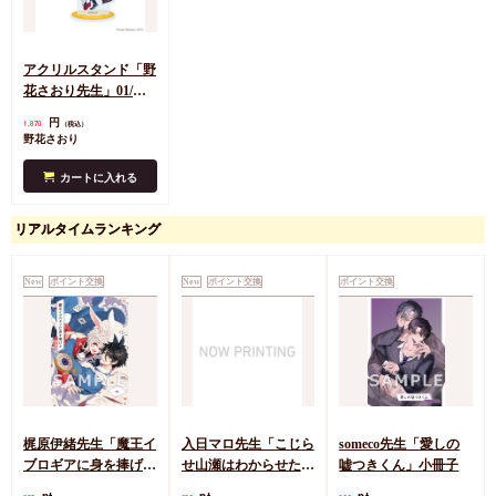
アクリルスタンド「野
花さおり先生」01/イ
ケメンの先輩が実は童
円
1,870
（税込）
貞で純情でした(描き
野花さおり
下ろしイラスト)
カートに入れる
リアルタイムランキング
New
ポイント交換
New
ポイント交換
ポイント交換
梶原伊緒先生「魔王イ
入日マロ先生「こじら
someco先生「愛しの
ブロギアに身を捧げ
せ山瀬はわからせた
嘘つきくん」小冊子
よ」小冊子
い」小冊子
pt
pt
pt