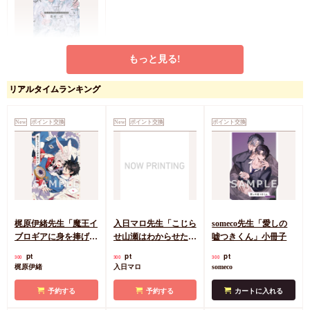
もっと見る!
お金がないっEX
NOVEL SIDE
リアルタイムランキング
円
1,320
（税込）
篠崎一夜
香坂透
New
ポイント交換
New
ポイント交換
ポイント交換
カートに入れる
梶原伊緒先生「魔王イ
入日マロ先生「こじら
someco先生「愛しの
ブロギアに身を捧げ
せ山瀬はわからせた
嘘つきくん」小冊子
よ」小冊子
い」小冊子
pt
pt
pt
300
300
300
梶原伊緒
入日マロ
someco
予約する
予約する
カートに入れる