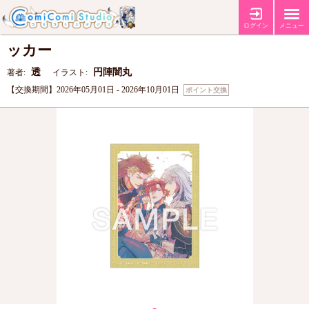
透先生・円陣闇丸先生「神竜の後継者」ステ
ログイン
メニュー
ッカー
透
円陣闇丸
著者:
イラスト:
【交換期間】2026年05月01日 - 2026年10月01日
ポイント交換