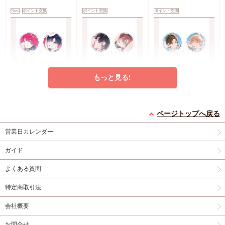
New
ポイント交換
ポイント交換
ポイント交換
もっと見る!
愛葉もーこ先生「嘘つ
べのもと先生「俺だけ
熊雪ふる先生「明日も
きゆうくんのメロ彼
脅して、全部暴いて」
きみに会いに行く
氏」アクリルミニアー
アクリルミニアートメ
（２）」アクリルミニ
pt
pt
pt
700
700
700
トメダル（2個セッ
ダル（2個セット）
アートメダル（2個セ
ページトップへ戻る
愛葉もーこ
べのもと
熊雪ふる
ト）
ット）
営業日カレンダー
予約する
カートに入れる
カートに入れる
ガイド
New
ポイント交換
ポイント交換
New
ポイント交換
よくある質問
特定商取引法
会社概要
お問合せ