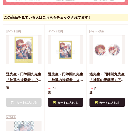
この商品を見ている人はこちらもチェックされてます！
ポイント交換
ポイント交換
ポイント交換
透先生・円陣闇丸先生
透先生・円陣闇丸先生
透先生・円陣闇丸先生
「神竜の後継者」でか
「神竜の後継者」ステ
「神竜の後継者」アク
チェキ風カード
ッカー
リルミニアートメダル
pt
pt
透
250
700
（2個セット）
透
透
カートに入れる
カートに入れる
カートに入れる
ノベルス