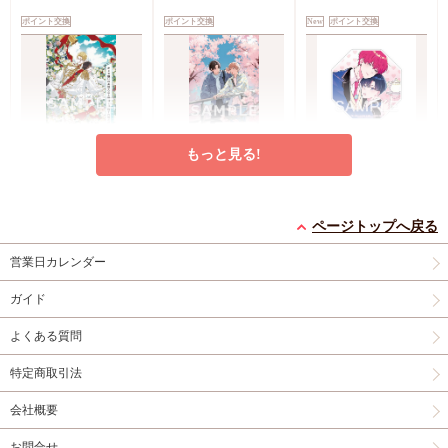
ポイント交換
ポイント交換
New
ポイント交換
もっと見る!
滝沢晴先生・奈良千春
熊雪ふる先生「明日も
愛葉もーこ先生「嘘つ
先生「オメガ嫌いの英
きみに会いに行く
きゆうくんのメロ彼
雄大公と離婚を目指す
（２）」小冊子
氏」アクリルコースタ
pt
pt
pt
300
300
660
内職花嫁」小冊子
ー
ページトップへ戻る
滝沢晴
熊雪ふる
愛葉もーこ
営業日カレンダー
カートに入れる
カートに入れる
予約する
ガイド
New
ポイント交換
ポイント交換
ポイント交換
よくある質問
特定商取引法
会社概要
お問合せ