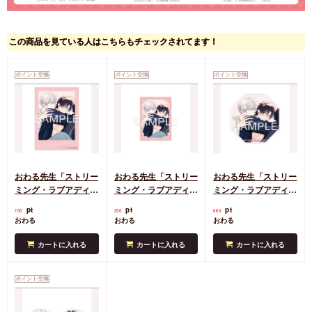
この商品を見ている人はこちらもチェックされてます！
ポイント交換
ポイント交換
ポイント交換
おわる先生「ストリー
おわる先生「ストリー
おわる先生「ストリー
ミング・ラブアディク
ミング・ラブアディク
ミング・ラブアディク
ション」でかチェキ風
ション」ステッカー
ション」アクリルコー
pt
pt
pt
150
250
660
カード
スター
おわる
おわる
おわる
カートに入れる
カートに入れる
カートに入れる
ポイント交換