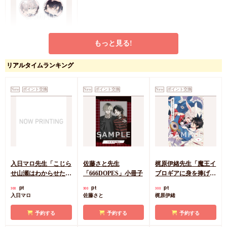
もっと見る!
おわる先生「ストリー
ミング・ラブアディク
リアルタイムランキング
ション」アクリルミニ
pt
700
アートメダル（2個セ
おわる
ット）
New
ポイント交換
New
ポイント交換
New
ポイント交換
カートに入れる
入日マロ先生「こじら
佐藤さと先生
梶原伊緒先生「魔王イ
せ山瀬はわからせた
「666DOPES」小冊子
ブロギアに身を捧げ
い」小冊子
よ」小冊子
pt
pt
pt
300
300
300
入日マロ
佐藤さと
梶原伊緒
予約する
予約する
予約する