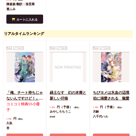
（税込）
陳森森/翻訳：孫旻喬
篁ふみ
カートに入れる
リアルタイムランキング
New
ノベルス
New
ノベルス
New
ノベルス
「俺、チート持ちじゃ
緑土なす 幻の末裔と
ちびヨメは氷血の辺境
ないんですけど！」北
新しい仔狼
伯に溺愛される 寵愛
の砦編
コミコミ特典SS小冊
円（予価）
円（予価）
1,760
1,760
（税込）
（税込）
子
みやしろちうこ
月齢
user
八千代ハル
円
1,760
（税込）
久臥
杏