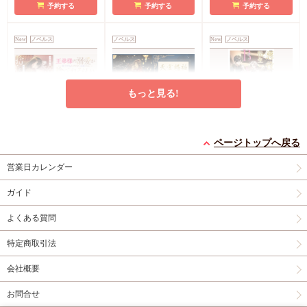
予約する
予約する
予約する
New
ノベルス
ノベルス
New
ノベルス
もっと見る!
王弟様の溺愛が重すぎ
【特装版】天官賜福
悪役令息に転生したけ
ページトップへ戻る
るんですが、未来では
（6）
ど夢だったBARをオ
捨てられるらしい
コミコミ特典SS小冊
店舗共通特典イラスト
ープンさせてマイペー
コミコミ特典SS小冊
営業日カレンダー
子
店舗共通SS特典
カード
スに頑張ります！
子
ガイド
円
円
円
1,650
9,900
1,760
（税込）
（税込）
（税込）
こたん２号
墨香銅臭
中津ねむ
よくある質問
しもくら
日出的小太陽
滝壺ゼゼラ
特定商取引法
予約する
カートに入れる
予約する
会社概要
New
ノベルス
New
ノベルス
New
ノベルス
お問合せ