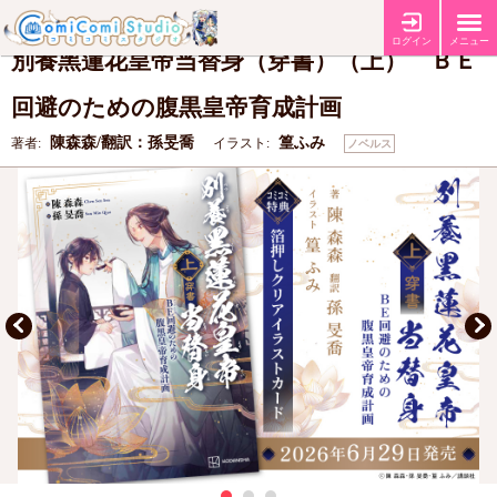
【コミコミ特典箔押しクリアイラストカード】
特典
ログイン
メニュー
別養黑蓮花皇帝当替身（穿書）（上） ＢＥ
回避のための腹黒皇帝育成計画
陳森森/翻訳：孫旻喬
篁ふみ
著者:
イラスト:
ノベルス