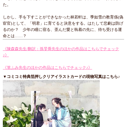
た。
しかし、手を下すことができなかった林若軒は、季如雪の教育係(偽
宦官)として、「明君」に育てると決意をする。はたして悲劇は防げ
るのか？ 少年の瞳に宿る、歪んだ愛と執着の先に、待ち受ける運
命とは……？
《陳森森先生/翻訳：孫旻喬先生のほかの作品はこちらでチェック
♪》
《篁ふみ先生のほかの作品はこちらでチェック♪》
▼コミコミ特典箔押しクリアイラストカードの現物写真はこちら♪