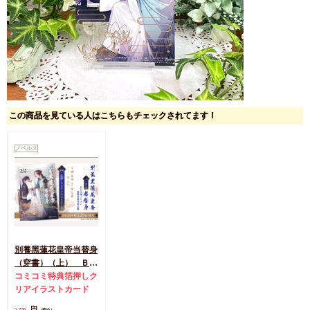
この商品を見ている人はこちらもチェックされてます！
ノベルス
別養黑蓮花皇帝当替身
（穿書）（上） ＢＥ
回避のための腹黒皇帝
コミコミ特典箔押しク
育成計画
リアイラストカード
円
2,750