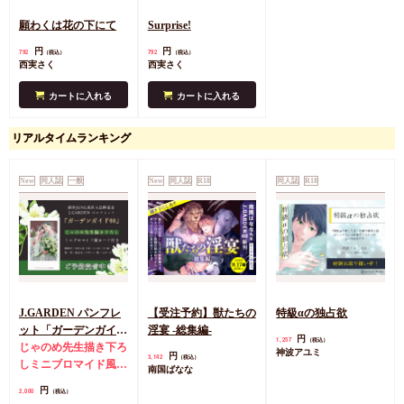
願わくは花の下にて
Surprise!
円
円
792
792
（税込）
（税込）
西実さく
西実さく
カートに入れる
カートに入れる
リアルタイムランキング
New
同人誌
一般
New
同人誌
R18
同人誌
R18
J.GARDEN パンフレ
【受注予約】獣たちの
特級αの独占欲
ット「ガーデンガイド
淫宴 -総集編-
円
1,257
（税込）
60」【特典付】
じゃのめ先生描き下ろ
神波アユミ
円
3,142
（税込）
しミニブロマイド風カ
南国ばなな
ード
円
2,000
（税込）