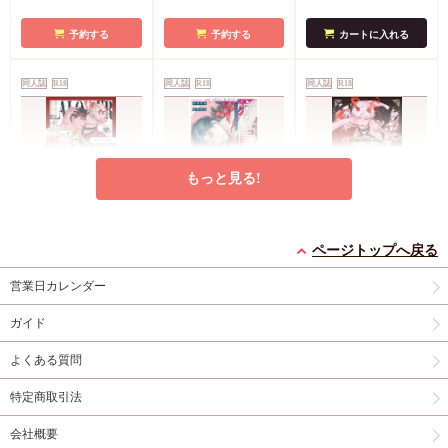
予約する
予約する
カートに入れる
同人誌
R18
同人誌
R18
同人誌
R18
もっと見る!
HALOVER 短編集
完全なる一族 楽園の
HALOVER【天獄の
1【俺様魔王は年下天
箱（2）
キスマーク】
ページトップへ戻る
使の底なしの愛なんか
円
円
円
1,430
1,430
2,143
（税込）
（税込）
（税込）
営業日カレンダー
に絆されない】
紅茶ティー
おやすみ毛布
紅茶ティー
ガイド
カートに入れる
カートに入れる
カートに入れる
よくある質問
New
同人誌
New
同人誌
同人誌
R18
特定商取引法
会社概要