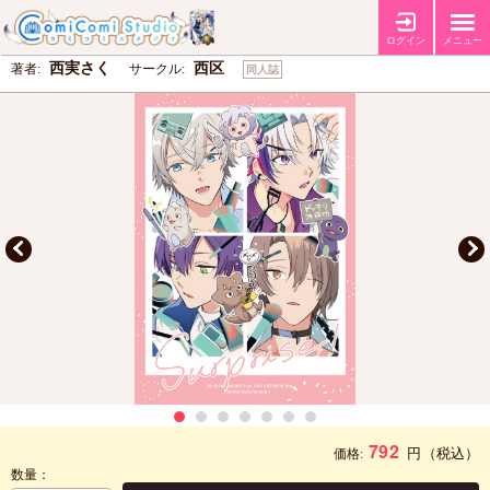
Surprise!
ログイン
メニュー
西実さく
西区
著者:
サークル:
同人誌
792
円
（税込）
価格:
数量：