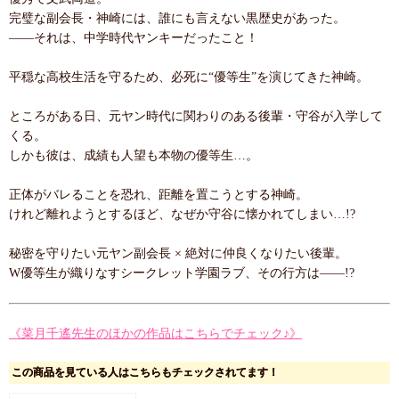
完璧な副会長・神崎には、誰にも言えない黒歴史があった。
――それは、中学時代ヤンキーだったこと！
平穏な高校生活を守るため、必死に“優等生”を演じてきた神崎。
ところがある日、元ヤン時代に関わりのある後輩・守谷が入学して
くる。
しかも彼は、成績も人望も本物の優等生…。
正体がバレることを恐れ、距離を置こうとする神崎。
けれど離れようとするほど、なぜか守谷に懐かれてしまい…!?
秘密を守りたい元ヤン副会長 × 絶対に仲良くなりたい後輩。
W優等生が織りなすシークレット学園ラブ、その行方は――!?
《菜月千遙先生のほかの作品はこちらでチェック♪》
この商品を見ている人はこちらもチェックされてます！