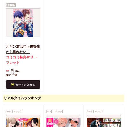
コミック
元ヤン君は年下優等生
から逃れたい！
コミコミ特典4Pリー
フレット
円
797
（税込）
菜月千遙
カートに入れる
リアルタイムランキング
New
コミック
New
コミック
New
コミック