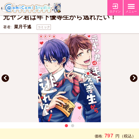
【コミコミ特典4Pリーフレット】
特典
ログイン
メニュー
元ヤン君は年下優等生から逃れたい！
菜月千遙
著者:
コミック
797
円
（税込）
価格: