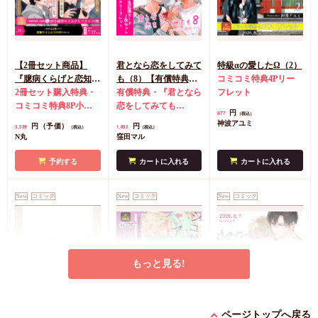
【2冊セット商品】
君となら恋をしてみて
特級αの愛したΩ（2）
『臆病くらげと恋知ら
も（8）【有償特典・
コミコミ特典4Pリー
ず【有償】+柴崎さん
2冊セット購入特典・
学生証風カード2枚セ
有償特典・『君となら
フレット
のケモノみち【有
コミコミ特典8P小冊
ット】
恋をしてみても
円
877
（税込）
償】』【8/17締切！予
子＆ミニクリアカード
（8）』学生証風カー
神波アユミ
円（予価）
円
3,559
1,892
（税込）
（税込）
約キャンペーン(抽■
2枚
有償特典・『臆病
ド2枚セット
コミコミ
N丸
窪田マル
選)】
くらげと恋知らず』お
特典4Pリーフレット
となの公式同人誌
有
予約する
カートに入れる
カートに入れる
償特典・『柴崎さんの
ケモノみち』スライド
New
コミック
New
コミック
New
コミック
アクリルカードキーホ
ルダー
封入特典・描
き下ろし撮り合いっこ
チェキランダム2枚(全
4種)
店舗共通特典ペ
もっと見る!
ーパー2枚
エンドロールは地獄ま
シュガーアピール【有
うなじに恋の痕【有償
で（3）【有償特典・
償特典・小冊子】
特典・小冊子】
ページトップへ戻る