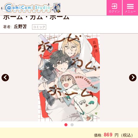
【コミコミ特典8P小冊子】
【店舗共通特典ペーパー】
特典
ログイン
メニュー
ホーム・カム・ホーム
丘野苫
著者:
コミック
869
円
（税込）
価格: