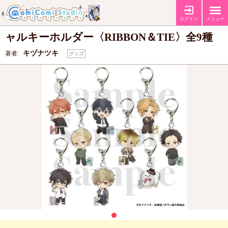
『映画 ギヴン 海へ』トレーディングイニシ
ログイン
メニュー
ャルキーホルダー〈RIBBON＆TIE〉全9種
キヅナツキ
著者:
グッズ