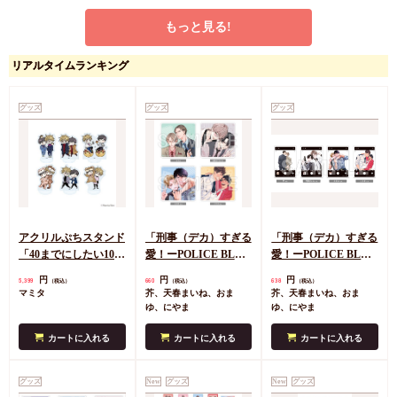
もっと見る!
【同人グッズ】【ケー
【同人グッズ】【ケー
アクリルぷちスタンド
スなし】ギヴンカレン
スなし】ギヴンカレン
「映画 ギヴン 海へ」
リアルタイムランキング
ダー2022
ダー2020
02/いちごver. ブライン
円
円
円
770
770
935
（税込）
（税込）
（税込）
ド(全8種)(グラフアー
キヅナツキ
キヅナツキ
キヅナツキ
トイラスト)
グッズ
グッズ
グッズ
カートに入れる
カートに入れる
カートに入れる
アクリルぷちスタンド
「刑事（デカ）すぎる
「刑事（デカ）すぎる
「40までにしたい10の
愛！ーPOLICE BLフ
愛！ーPOLICE BLフ
こと」02/コンプリー
ェアー グッズ」トレ
ェアー グッズ」撮影
円
円
円
5,399
660
638
（税込）
（税込）
（税込）
トセット(全6種)(公式
ーディングアクリルコ
モード風トレーディン
マミタ
芥、天春まいね、おま
芥、天春まいね、おま
&描き下ろしイラス
ースター＜A＞（全4
グアクリルカード＜A
ゆ、にやま
ゆ、にやま
ト)
種）
＞（全4種）
カートに入れる
カートに入れる
カートに入れる
グッズ
New
グッズ
New
グッズ