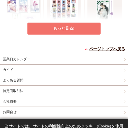
もっと見る!
北野仁先生/凪良ゆう
ハレルヤベイビー ぱ
岩本薫先生/幸村佳苗
先生「美しい彼
しゃこれ クリアver.
先生「ドラマCD αの
（５）」発売記念グッ
（BOX）
花嫁 共鳴恋情２」
ページトップへ戻る
円
円
円
638
4,400
3,960
（税込）
（税込）
（税込）
ズ トレーディング名
BIGアクリルスタンド
北野仁/凪良ゆう
仔縞楽々
岩本薫/幸村佳苗
場面アクリルカード
営業日カレンダー
（全5種）
カートに入れる
予約する
予約する
ガイド
New
グッズ
New
グッズ
New
グッズ
よくある質問
特定商取引法
会社概要
お問合せ
阿古多先生「出来損な
ナカまであいして ぱ
三ツ星しずく先生「エ
同人誌の委託について
いのラブソング Riff」
しゃこれPREMIUM
ンドロールは地獄まで
当サイトでは、サイトの利便性向上のためクッキー(Cookie)を使用