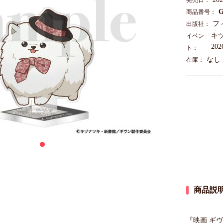
発売日：
G
商品番号：
フ
出版社：
キ
イベン
20
ト：
なし
在庫：
商品説
『映画 ギ