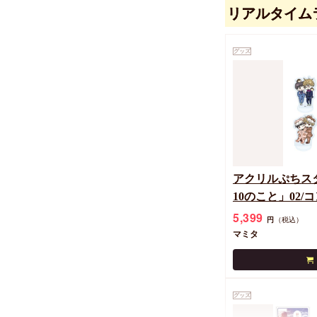
リアルタイム
【同人グッズ】
グッズ
レンダー2022
770
円
（税込）
キヅナツキ
アクリルぷちス
10のこと」02/
種)(公式&描き
5,399
円
（税込）
マミタ
グッズ