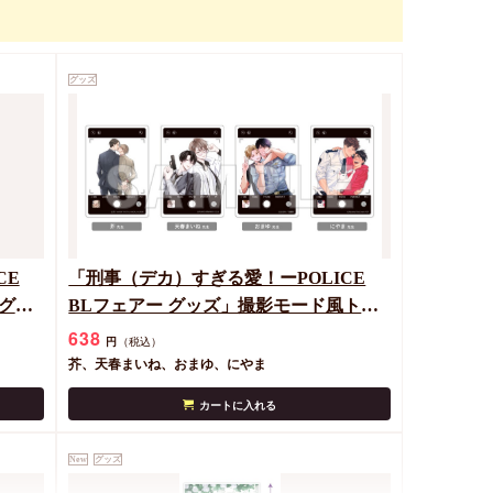
ヴンカ
アクリルぷちスタンド「映画 ギヴン 海
グッズ
へ」02/いちごver. ブラインド(全8種)(グ
ラフアートイラスト)
935
円
（税込）
キヅナツキ
カートに入れる
CE
「刑事（デカ）すぎる愛！ーPOLICE
グア
BLフェアー グッズ」撮影モード風トレ
ーディングアクリルカード＜A＞（全4
638
円
（税込）
種）
芥、天春まいね、おまゆ、にやま
カートに入れる
New
グッズ