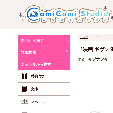
トップ
グッズ
新刊から探す
『映画 ギヴン 
詳細検索
キヅナツキ
著者:
ジャンルから探す
特典付き
文庫
ノベルス