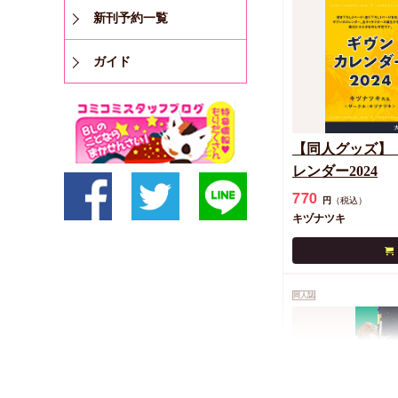
新刊予約一覧
ガイド
【同人グッズ】
レンダー2024
770
円
（税込）
キヅナツキ
同人誌