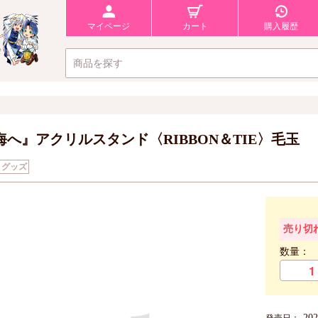
マイページ
カート
購入履歴
海へ』アクリルスタンド〈RIBBON＆TIE〉毛玉
グッズ
売り切
数量：
20