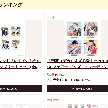
ランキング
【ケースなし】ギヴンカ
【同人グッズ】【ケースなし】ギ
グッズ
レンダー2020
770
円
（税込）
キヅナツキ
カートに入れる
カートに入れる
タンド「40までにしたい
「刑事（デカ）すぎる愛！ーPOLI
コンプリートセット(全6
BLフェアー グッズ」トレーディン
下ろしイラスト)
クリルコースター＜A＞（全4種）
660
円
（税込）
芥、天春まいね、おまゆ、にやま
カートに入れる
カートに入れる
New
グッズ