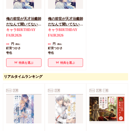
俺の前世が天才治癒師
俺の前世が天才治癒師
だなんて聞いてない！
だなんて聞いてない！
（単品）
キャラBIRTHDAY
（単品）【キャラ
キャラBIRTHDAY
FAIR2026
BIRTHDAY
FAIR2026
FAIR2026フェア帯・
円
円
880
880
（税込）
（税込）
チェキ風カード付き】
釘宮つかさ
釘宮つかさ
壱也
壱也
特典を選ぶ
特典を選ぶ
リアルタイムランキング
New
文庫
New
文庫
New
文庫
一般