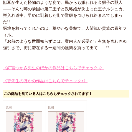
獣耳が生えた怪物のような姿で、民からも嫌われる金獅子の獣人
――そんな噂の隣国の第二王子と政略婚が決まった王子ルシュカ。
輿入れ道中、早めに到着した街で難癖をつけられ絡まれてしまっ
た!!
窮地を救ってくれたのは、華やかな美貌で、人望篤い貴族の青年フ
ィル。
「お前のような世間知らずには、案内人が必要だ」有無を言わさぬ
強引さで、街に滞在する一週間の護衛を買って出て……!?
《釘宮つかさ先生のほかの作品はこちらでチェック♪》
《杏先生のほかの作品はこちらでチェック♪》
この商品を見ている人はこちらもチェックされてます！
文庫
文庫