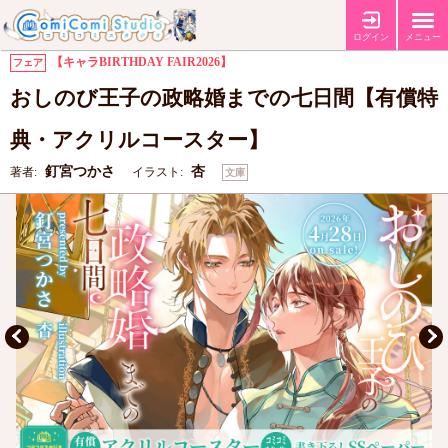
【有償特典・『おしのび王子の政略婚までの七日間』アクリルコースタ
特典
ー】
【コミコミ特典書き下ろしSSペーパー】
ログイン
メニュー
【キャラBIRTHDAY FAIR2026】
フェア
おしのび王子の政略婚までの七日間【有償特
典・アクリルコースター】
釘宮つかさ
杏
著者:
イラスト:
文庫