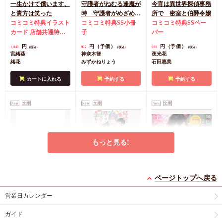
一生かけて償います、
守護者がねむる逢魔が
今宵は異世界探偵事務
と貴方は笑った
時 守護者がめざめる
所で 密室と伯爵令嬢
コミコミ特典イラスト
逢魔が時（7）（単
コミコミ特典SS小冊
コミコミ特典SSペー
カード
店舗共通特典
品）
子
パー
ペーパー
円
円（予価）
円（予価）
1,540
902
990
（税込）
（税込）
（税込）
宮緒葵
神奈木智
夜光花
緒花
みずかねりょう
石田惠美
カートに入れる
予約する
予約する
New
文庫
New
文庫
New
文庫
もっと見る!
男系大家族物語スピン
結婚したらお隣のα若
無能王子と優秀な従者
ページトップへ戻る
オフ ブラコン上等！
様ともふもふ愛息子に
のエンドマーク
俺が三男・兎田充功
恵まれました
コミコミ特典SS小冊
営業日カレンダー
円（予価）
円（予価）
715
946
（税込）
（税込）
（2）
子
日向唯稀
水瀬結月
ガイド
鈴倉温
円（予価）
924
（税込）