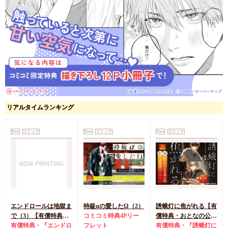
リアルタイムランキング
New
コミック
New
コミック
New
コミック
エンドロールは地獄ま
特級αの愛したΩ（2）
誘蛾灯に焦がれる【有
で（3）【有償特典・
コミコミ特典4Pリー
償特典・おとなの公式
小冊子＋箔押しA5ア
有償特典・『エンドロ
フレット
同人誌】
有償特典・『誘蛾灯に