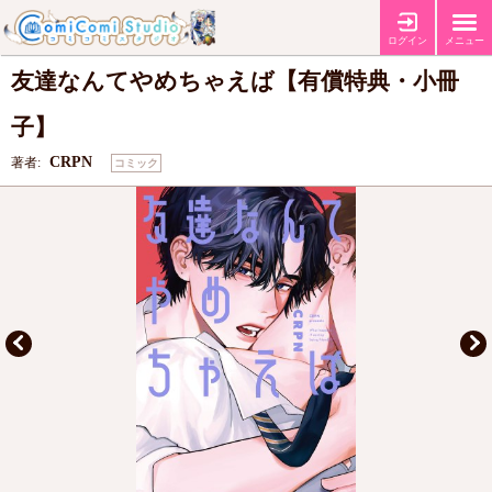
【有償特典・『友達なんてやめちゃえば』12P小冊子】
【コミコミ特典カ
特典
ラーペーパー】
【店舗共通特典ペーパー】
ログイン
メニュー
友達なんてやめちゃえば【有償特典・小冊
子】
CRPN
著者:
コミック