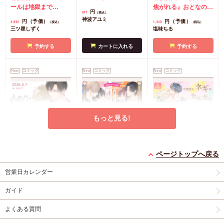
クリルボード】
ールは地獄まで
焦がれる』おとなの公
円
877
（税込）
（3）』小冊子
有償特
式同人誌
コミコミ特
神波アユミ
円（予価）
円（予価）
3,894
1,540
（税込）
（税込）
典・『エンドロールは
典漫画ペーパー
三ツ星しずく
塩味ちる
地獄まで（3）』箔押
しA5アクリルボード
予約する
カートに入れる
予約する
コミコミ特典8P小冊
子
コミコミ特典雑誌
New
コミック
New
コミック
New
コミック
風A5イラストカード
もっと見る!
うなじに恋の痕【有償
【2冊セット商品】
冷蔵庫にネギがあった
特典・小冊子】
『臆病くらげと恋知ら
カモカモ【有償特典・
ページトップへ戻る
有償特典・『うなじに
ず【有償】+柴崎さん
2冊セット購入特典・
小冊子】【予約キャン
有償特典・『冷蔵庫に
営業日カレンダー
恋の痕』12P小冊子
のケモノみち【有
コミコミ特典8P小冊
ペーン対象外・7/24か
ネギがあったカモカ
償】』【8/17締切！予
子＆ミニクリアカード
ら受付開始】
モ』12P小冊子
店舗共
円
円（予価）
円
1,295
3,559
1,259
（税込）
（税込）
（税込）
ガイド
約キャンペーン(抽■
2枚
有償特典・『臆病
通特典カラーペーパー
永乃あづみ
N丸
三島ピタリ
選)】
くらげと恋知らず』お
よくある質問
となの公式同人誌
有
カートに入れる
予約する
カートに入れる
償特典・『柴崎さんの