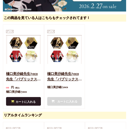
この商品を見ている人はこちらもチェックされてます！
グッズ
グッズ
樋口美沙緒先生/yoco
樋口美沙緒先生/yoco
先生「パブリックスク
先生「パブリックスク
ール ーリーストンよ
ール ーリーストンよ
円
樋口美沙緒/yoco
660
（税込）
り愛をこめてIIー」ト
り愛をこめてIIー」ト
樋口美沙緒/yoco
レーディングアクリル
レーディングアクリル
コースター（全4種）
コースター（全4種）
カートに入れる
カートに入れる
発売記念グッズ
発売記念グッズ
リアルタイムランキング
New
グッズ
New
グッズ
New
グッズ