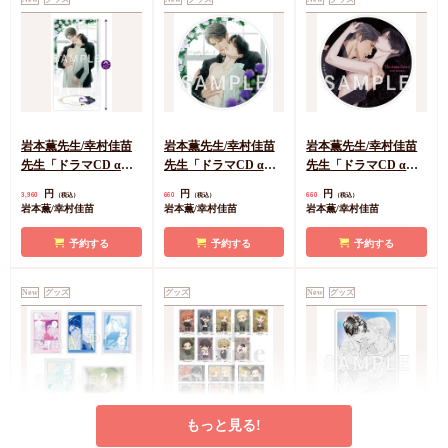
岩本薫先生/幸村佳苗
岩本薫先生/幸村佳苗
岩本薫先生/幸村佳苗
先生「ドラマCD αの
先生「ドラマCD αの
先生「ドラマCD αの
花嫁 共鳴恋情２」
花嫁 共鳴恋情２」ア
花嫁 共鳴恋情２」ア
円
円
円
3,960
660
660
（税込）
（税込）
（税込）
BIGアクリルスタンド
クリルコースター
クリルコースター
岩本薫/幸村佳苗
岩本薫/幸村佳苗
岩本薫/幸村佳苗
【A】
【B】
予約する
予約する
予約する
New
グッズ
グッズ
New
グッズ
もっと見る!
たなと先生「ブルーバ
『映画 ギヴン 海へ』
岩本薫先生/幸村佳苗